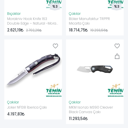
%3
%3
Bıçaklar
Çakılar
Morakniv Hook Knife 163
Böker Manufaktur TRPPR
Double Edge – Natural -Mora
Micarta Çakı
Bıçak-
2.621,19
18.714,75
2.702,26
19.293,56
Çakılar
Çakılar
Joker NF138 İberica Çakı
MKM Isonzo M390 Cleaver
Black Canvas Çakı
4.197,83
11.293,54