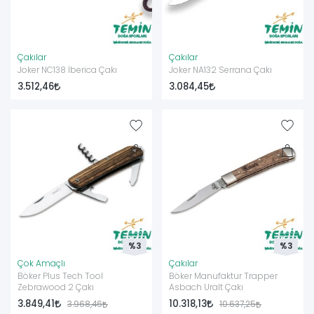
Çakılar
Çakılar
Joker NC138 İberica Çakı
Joker NA132 Serrana Çakı
3.512,46
3.084,45
%3
%3
Çok Amaçlı
Çakılar
Böker Plus Tech Tool
Böker Manufaktur Trapper
Zebrawood 2 Çakı
Asbach Uralt Çakı
3.849,41
10.318,13
3.968,46
10.637,25