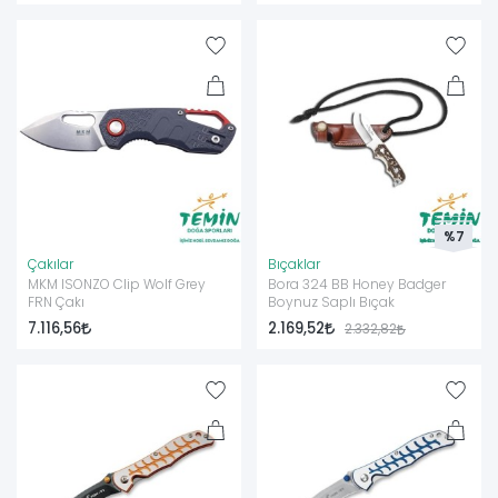
%7
Çakılar
Bıçaklar
MKM ISONZO Clip Wolf Grey
Bora 324 BB Honey Badger
FRN Çakı
Boynuz Saplı Bıçak
7.116,56
2.169,52
2.332,82