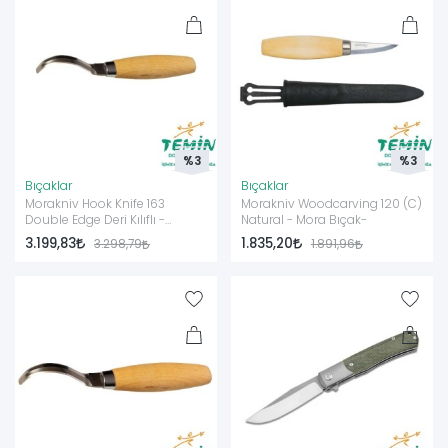
%3
%3
Bıçaklar
Bıçaklar
Morakniv Hook Knife 163
Morakniv Woodcarving 120 (C)
Double Edge Deri Kılıflı -
Natural - Mora Bıçak-
Natural - Mora Bıçak
3.199,83
1.835,20
3.298,79
1.891,96