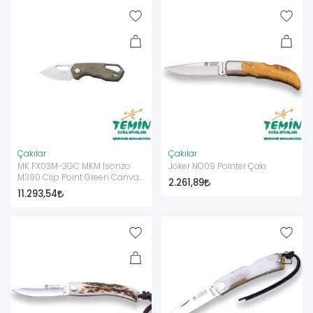
Çakılar
Çakılar
MK FX03M-3GC MKM Isonzo
Joker NO09 Pointer Çakı
M390 Clip Point Green Canvas
2.261,89
Çakı
11.293,54