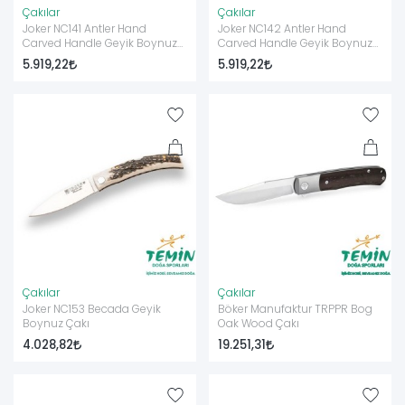
Çakılar
Çakılar
Joker NC141 Antler Hand
Joker NC142 Antler Hand
Carved Handle Geyik Boynuz
Carved Handle Geyik Boynuz
Çakı
Çakı
5.919,22
5.919,22
Çakılar
Çakılar
Joker NC153 Becada Geyik
Böker Manufaktur TRPPR Bog
Boynuz Çakı
Oak Wood Çakı
4.028,82
19.251,31