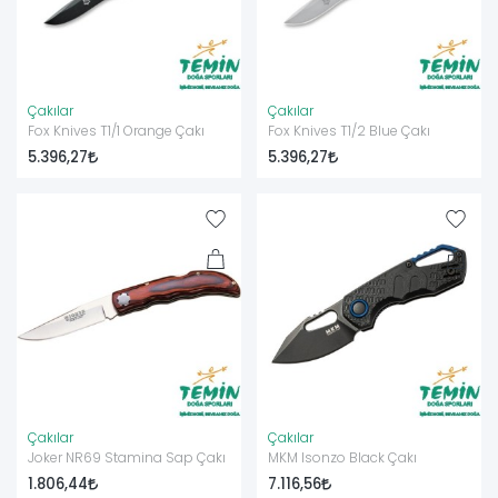
Çakılar
Çakılar
Fox Knives T1/1 Orange Çakı
Fox Knives T1/2 Blue Çakı
5.396,27
5.396,27
Çakılar
Çakılar
Joker NR69 Stamina Sap Çakı
MKM Isonzo Black Çakı
1.806,44
7.116,56