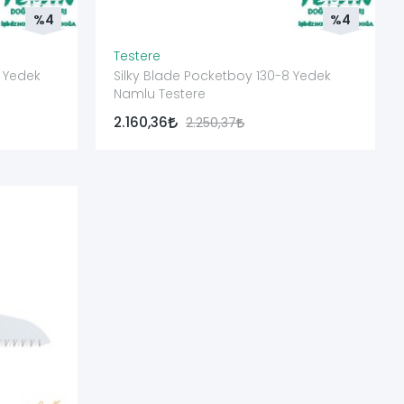
%4
%4
Testere
6 Yedek
Silky Blade Pocketboy 130-8 Yedek
Namlu Testere
2.160,36
2.250,37