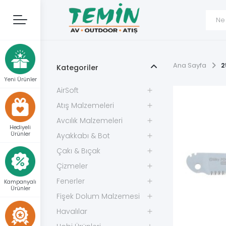
Ana Sayfa
2
Kategoriler
Yeni Ürünler
AirSoft
Atış Malzemeleri
Avcılık Malzemeleri
Hediyeli
Ürünler
Ayakkabı & Bot
Çakı & Bıçak
Çizmeler
Fenerler
Kampanyalı
Ürünler
Fişek Dolum Malzemesi
Havalılar