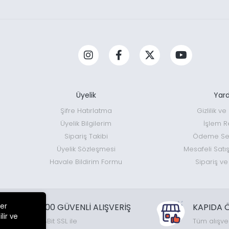
Üyelik
Yar
Şifre Hatırlatma
Gizlilik v
Üyelik Bilgilerim
İşlem R
Sipariş Takibi
Ödeme Seç
Üyelik Sözleşmesi
Mesafeli Satı
Havale Bildirim Formu
Sipariş ve
ler
%100 GÜVENLİ ALIŞVERİŞ
KAPIDA 
lir ve
128Bit SSL ile
Tüm alışve