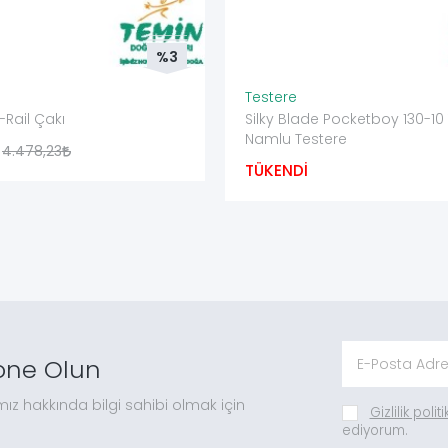
%3
Testere
-Rail Çakı
Silky Blade Pocketboy 130-10
Namlu Testere
4.478,23
TÜKENDİ
one Olun
mız hakkında bilgi sahibi olmak için
Gizlilik polit
ediyorum.