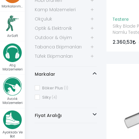
Hobi Ürünleri
Markalarımız
Kamp Malzemeleri
Okçuluk
Testere
Silky Blade
Optik & Elektronik
Namlu Test
AirSoft
Outdoor & Giyim
2.360,53
Tabanca Ekipmanları
Tüfek Ekipmanları
Atış
Malzemeleri
Markalar
Böker Plus
(1)
Silky
(4)
Avcılık
Malzemeleri
Fiyat Aralığı
Ayakkabı Ve
Bot