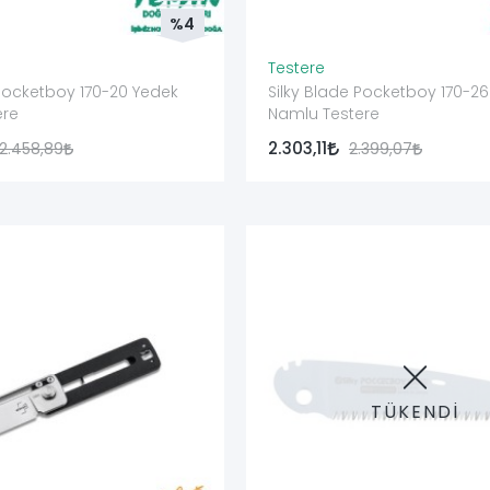
%4
Testere
 Pocketboy 170-20 Yedek
Silky Blade Pocketboy 170-2
ere
Namlu Testere
2.303,11
2.458,89
2.399,07
TÜKENDİ