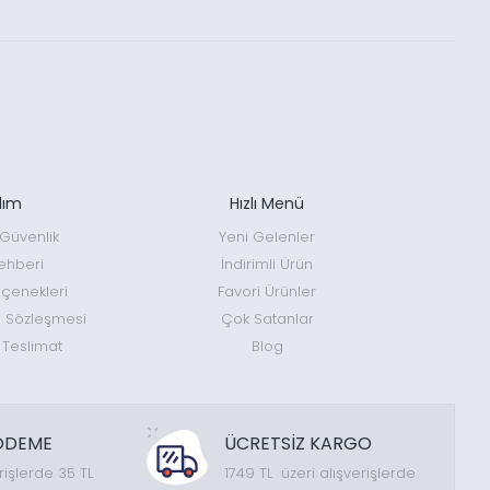
dım
Hızlı Menü
e Güvenlik
Yeni Gelenler
ehberi
İndirimli Ürün
enekleri
Favori Ürünler
ş Sözleşmesi
Çok Satanlar
 Teslimat
Blog
ÖDEME
ÜCRETSİZ KARGO
rişlerde 35 TL
1749 TL üzeri alışverişlerde