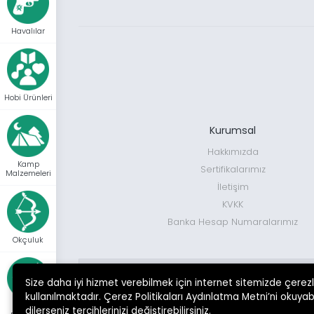
Havalılar
Hobi Ürünleri
Kurumsal
Hakkımızda
Kamp
Sertifikalarımız
Malzemeleri
İletişim
KVKK
Banka Hesap Numaralarımız
Okçuluk
Size daha iyi hizmet verebilmek için internet sitemizde çerez
MÜŞTERİ DESTEK HATTI
kullanılmaktadır. Çerez Politikaları Aydınlatma Metni’ni okuyabi
0 552 713 38 38
Optik Ve
dilerseniz tercihlerinizi değiştirebilirsiniz.