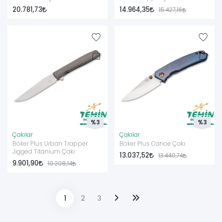
20.781,73
14.964,35
15.427,16
%3
%3
Çakılar
Çakılar
Böker Plus Urban Trapper
Böker Plus Canoe Çakı
Jigged Titanium Çakı
13.037,52
13.440,74
9.901,90
10.208,14
1
2
3