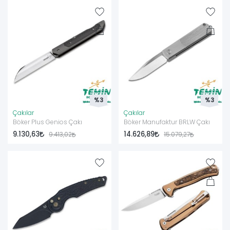
%3
%3
Çakılar
Çakılar
Böker Plus Genios Çakı
Böker Manufaktur BRLW Çakı
9.130,63
14.626,89
9.413,02
15.079,27