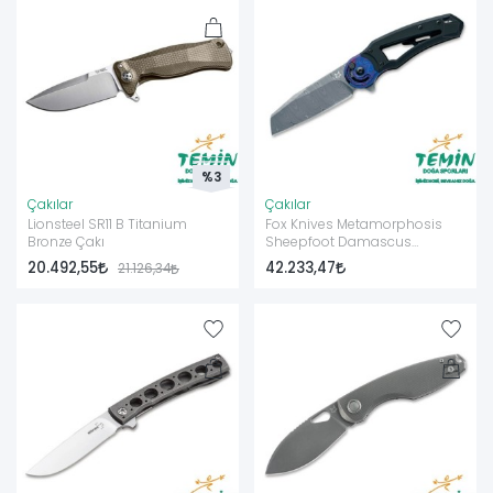
%3
Çakılar
Çakılar
Lionsteel SR11 B Titanium
Fox Knives Metamorphosis
Bronze Çakı
Sheepfoot Damascus
Titanium Black Çakı
20.492,55
42.233,47
21.126,34