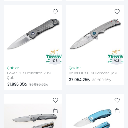
%3
%3
Çakılar
Çakılar
Böker Plus Collection 2023
Böker Plus P-51 Damast Çakı
Çakı
37.054,25
38.200,26
31.996,05
32.985,62