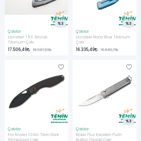
%3
%3
Çakılar
Çakılar
Lionsteel T.R.E. Bronze
Lionsteel Nano Blue Titanium
Titanium Çakı
Çakı
17.506,49
16.335,49
18.047,93
16.840,71
%3
Çakılar
Çakılar
Fox Knives Chilin Titan Dark
Böker Plus Kwaiken Push
Stonewash Çakı
Button Flipper Çakı