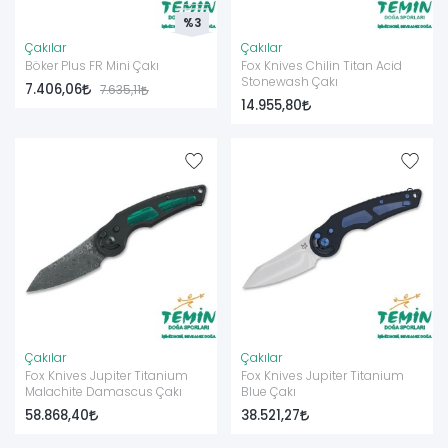
%3
Çakılar
Çakılar
Böker Plus FR Mini Çakı
Fox Knives Chilin Titan Acid
Stonewash Çakı
7.406,06
7.635,11
14.955,80
Çakılar
Çakılar
Fox Knives Jupiter Titanium
Fox Knives Jupiter Titanium
Malachite Damascus Çakı
Blue Çakı
58.868,40
38.521,27