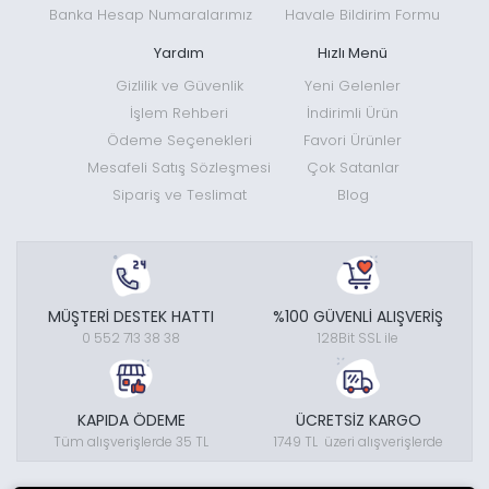
Banka Hesap Numaralarımız
Havale Bildirim Formu
Yardım
Hızlı Menü
Gizlilik ve Güvenlik
Yeni Gelenler
İşlem Rehberi
İndirimli Ürün
Ödeme Seçenekleri
Favori Ürünler
Mesafeli Satış Sözleşmesi
Çok Satanlar
Sipariş ve Teslimat
Blog
MÜŞTERİ DESTEK HATTI
%100 GÜVENLİ ALIŞVERİŞ
0 552 713 38 38
128Bit SSL ile
KAPIDA ÖDEME
ÜCRETSİZ KARGO
Tüm alışverişlerde 35 TL
1749 TL üzeri alışverişlerde