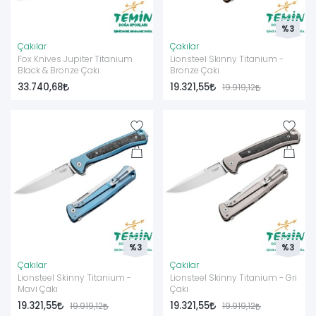
%3
Çakılar
Çakılar
Fox Knives Jupiter Titanium
Lionsteel Skinny Titanium -
Black & Bronze Çakı
Bronze Çakı
33.740,68
19.321,55
19.919,12
%3
%3
Çakılar
Çakılar
Lionsteel Skinny Titanium -
Lionsteel Skinny Titanium - Gri
Mavi Çakı
Çakı
19.321,55
19.321,55
19.919,12
19.919,12