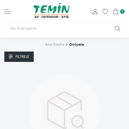
0
Ana Sayfa
Onlyele
FILTRELE