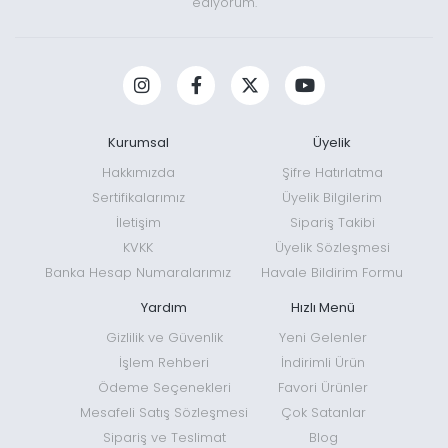
ediyorum.
Kurumsal
Üyelik
Hakkımızda
Şifre Hatırlatma
Sertifikalarımız
Üyelik Bilgilerim
İletişim
Sipariş Takibi
KVKK
Üyelik Sözleşmesi
Banka Hesap Numaralarımız
Havale Bildirim Formu
Yardım
Hızlı Menü
Gizlilik ve Güvenlik
Yeni Gelenler
İşlem Rehberi
İndirimli Ürün
Ödeme Seçenekleri
Favori Ürünler
Mesafeli Satış Sözleşmesi
Çok Satanlar
Sipariş ve Teslimat
Blog