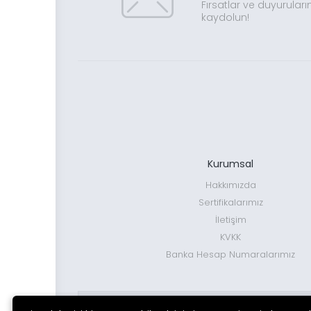
Fırsatlar ve duyuruları
kaydolun!
Kurumsal
Hakkımızda
Sertifikalarımız
İletişim
KVKK
Banka Hesap Numaralarımız