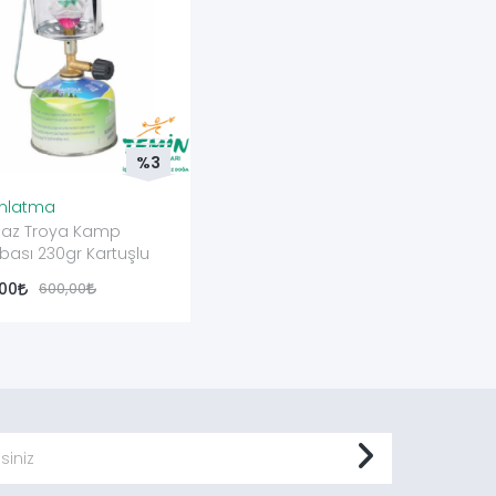
%3
ınlatma
gaz Troya Kamp
ası 230gr Kartuşlu
,00
600,00