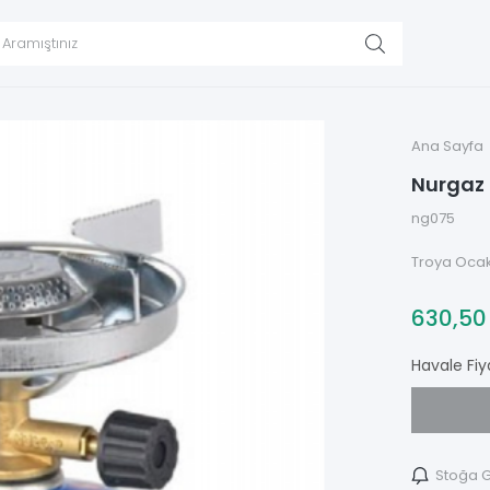
Ana Sayfa
Nurgaz 
ng075
Troya Ocak
630,5
Havale Fiy
Stoğa G