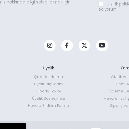
mız hakkında bilgi sahibi olmak için
Gizlilik polit
ediyorum.
Üyelik
Yar
Şifre Hatırlatma
Gizlilik v
Üyelik Bilgilerim
İşlem R
Sipariş Takibi
Ödeme Seç
Üyelik Sözleşmesi
Mesafeli Satı
Havale Bildirim Formu
Sipariş ve