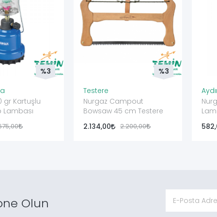
%3
%3
ma
Testere
Ayd
 gr Kartuşlu
Nurgaz Campout
Nur
p Lambası
Bowsaw 45 cm Testere
Lamb
675,00
2.134,00
2.200,00
582
one Olun