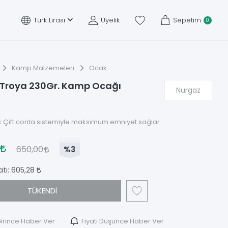
Türk Lirası
Üyelik
Sepetim
0
Kamp Malzemeleri
Ocak
Troya 230Gr. Kamp Ocağı
Nurgaz
 Çift conta sistemiyle maksimum emniyet sağlar.
0
650,00
%3
atı:
605,28
TÜKENDİ
irince Haber Ver
Fiyatı Düşünce Haber Ver