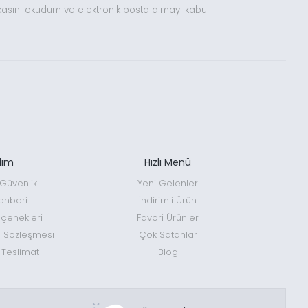
ikasını
okudum ve elektronik posta almayı kabul
dım
Hızlı Menü
e Güvenlik
Yeni Gelenler
ehberi
İndirimli Ürün
enekleri
Favori Ürünler
ş Sözleşmesi
Çok Satanlar
 Teslimat
Blog