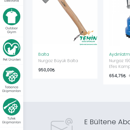
Elektronik
Outdoor
Giyim
Balta
Aydınlat
Pet Ürünleri
Nurgaz Büyük Balta
Nurgaz 190
Efes Kam
950,00
654,75
Tabanca
Ekipmanları
Tüfek
E Bültene Ab
Ekipmanları