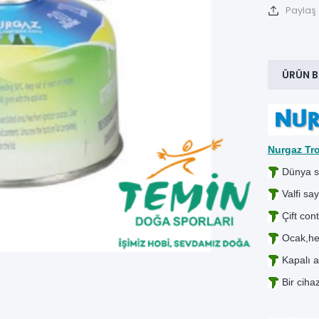
Paylaş
ÜRÜN B
Nurgaz Tro
Dünya sta
Valfi sa
Çift con
Ocak,her 
Kapalı al
Bir cihaz