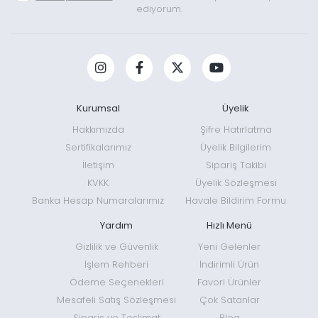
ediyorum.
Kurumsal
Üyelik
Hakkımızda
Şifre Hatırlatma
Sertifikalarımız
Üyelik Bilgilerim
İletişim
Sipariş Takibi
KVKK
Üyelik Sözleşmesi
Banka Hesap Numaralarımız
Havale Bildirim Formu
Yardım
Hızlı Menü
Gizlilik ve Güvenlik
Yeni Gelenler
İşlem Rehberi
İndirimli Ürün
Ödeme Seçenekleri
Favori Ürünler
Mesafeli Satış Sözleşmesi
Çok Satanlar
Sipariş ve Teslimat
Blog