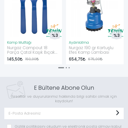
%3
%3
Kamp Mutfağı
Aydınlatma
Nurgaz Campout 18
Nurgaz 190 gr Kartuşlu
Parça Çatal Kaşık Bıçak
Efes Kamp Lambası
Seti
145,50
150,00
654,75
675,00
E Bültene Abone Olun
Fırsatlar ve duyurularımız hakkında bilgi sahibi olmak için
kaydolun!
Gizlilik politikasını
okudum ve elektronik posta almayı kabul