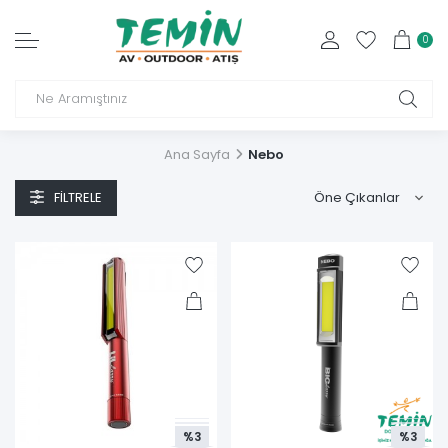
0
Ana Sayfa
Nebo
FILTRELE
%3
%3