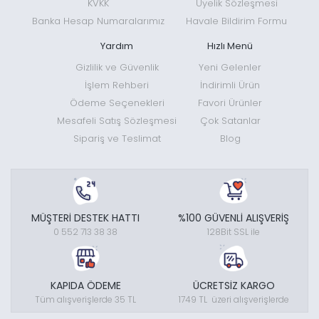
KVKK
Üyelik Sözleşmesi
Banka Hesap Numaralarımız
Havale Bildirim Formu
Yardım
Hızlı Menü
Gizlilik ve Güvenlik
Yeni Gelenler
İşlem Rehberi
İndirimli Ürün
Ödeme Seçenekleri
Favori Ürünler
Mesafeli Satış Sözleşmesi
Çok Satanlar
Sipariş ve Teslimat
Blog
MÜŞTERİ DESTEK HATTI
%100 GÜVENLİ ALIŞVERİŞ
0 552 713 38 38
128Bit SSL ile
KAPIDA ÖDEME
ÜCRETSİZ KARGO
Tüm alışverişlerde 35 TL
1749 TL üzeri alışverişlerde