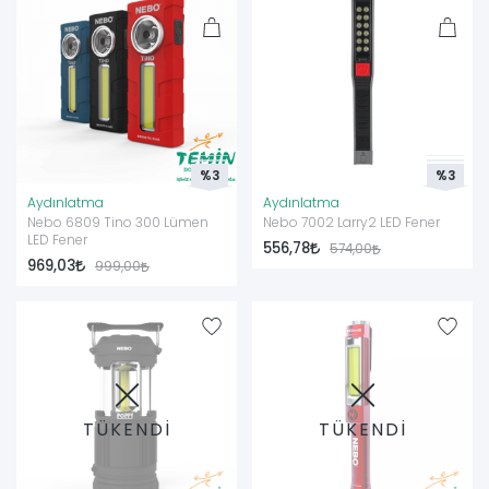
%3
%3
Aydınlatma
Aydınlatma
Nebo 6809 Tino 300 Lümen
Nebo 7002 Larry2 LED Fener
LED Fener
556,78
574,00
969,03
999,00
TÜKENDİ
TÜKENDİ