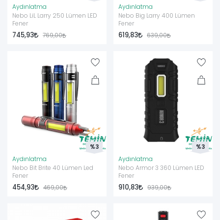
Aydınlatma
Aydınlatma
Nebo LiL Larry 250 Lümen LED
Nebo Big Larry 400 Lümen
Fener
Fener
745,93
619,83
769,00
639,00
%3
%3
Aydınlatma
Aydınlatma
Nebo Bit Brite 40 Lümen Led
Nebo Armor 3 360 Lümen LED
Fener
Fener
454,93
910,83
469,00
939,00