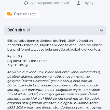
Fiyatı Düşünce Haber Ver
Paylaş
Ücretsiz Kargo
ÜRÜN BILGISI
Bitkisel tabaklanmış deriden üretilmiş, 360° dönebilen
anahtarlık karabina, bıçak cebi, cep telefonu cebi ve elastik
bantlı el feneri tutucusu bulunan yüksek kaliteli alet çantası.
Renk : Gri
Dış boyutlar: 17 cm x 17 cm.
Ağırlık : 105 gr
İtalya'nın dünyaca ünlü bıçak üreticileri kendi aralarında iş
birliğine giderek dünyanın en gözde tasarımcıları ile
çalışırsa ''Mikita Collection'' gibi bir sonuç elde ediliyor.
Dünya üzerinde bazı yöreler bıçak üretimi ile anılmaktadır.
Maniago da bunlardan biridir. Bölgedeki bıçak üreticilerini
(irili ufaklı 46 şirket) bir araya getiren konsorsiyum (MKM-
Maniago Knife Makers) 1960 yılında kurulmuştur. Bölgedeki
dağların ufuk çizgisini yansıtan bir logosu bulunmaktadır.
MKM, 2018 yılında seri üretim standartlarını yukarıya taşıyan