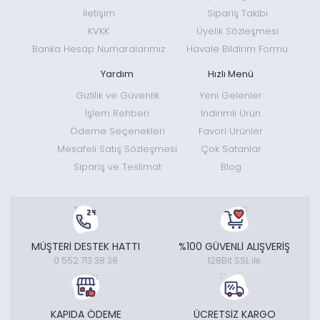
İletişim
Sipariş Takibi
KVKK
Üyelik Sözleşmesi
Banka Hesap Numaralarımız
Havale Bildirim Formu
Yardım
Hızlı Menü
Gizlilik ve Güvenlik
Yeni Gelenler
İşlem Rehberi
İndirimli Ürün
Ödeme Seçenekleri
Favori Ürünler
Mesafeli Satış Sözleşmesi
Çok Satanlar
Sipariş ve Teslimat
Blog
MÜŞTERİ DESTEK HATTI
%100 GÜVENLİ ALIŞVERİŞ
0 552 713 38 38
128Bit SSL ile
KAPIDA ÖDEME
ÜCRETSİZ KARGO