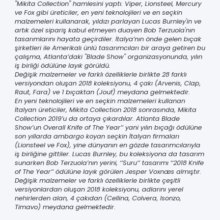
''Mikita Collection'' hamlesini yaptı. Viper, Lionsteel, Mercury
ve Fox gibi üreticiler, en yeni teknolojileri ve en seçkin
malzemeleri kullanarak, yıldızı parlayan Lucas Burnley'in ve
artık özel sipariş kabul etmeyen duayen Bob Terzuola'nın
tasarımlarını hayata geçirdiler. İtalya’nın önde gelen bıçak
şirketleri ile Amerikalı ünlü tasarımcıları bir araya getiren bu
çalışma, Atlanta’daki ''Blade Show'' organizasyonunda, yılın
iş birliği ödülüne layık görüldü.
Değişik malzemeler ve farklı özelliklerle birlikte 28 farklı
versiyondan oluşan 2018 koleksiyonu, 4 çakı (Arvenis, Clap,
Raut, Fara) ve 1 bıçaktan (Jouf) meydana gelmektedir.
En yeni teknolojileri ve en seçkin malzemeleri kullanan
İtalyan üreticiler, Mikita Collection 2018 sonrasında, Mikita
Collection 2019’u da ortaya çıkardılar. Atlanta Blade
Show’un Overall Knife of The Year’’ yani yılın bıçağı ödülüne
son yıllarda ambargo koyan seçkin İtalyan firmaları
(Lionsteel ve Fox), yine dünyanın en gözde tasarımcılarıyla
iş birliğine gittiler. Lucas Burnley, bu koleksiyona da tasarım
sunarken Bob Terzuola’nın yerini, ‘‘Suru’’ tasarımı ‘‘2018 Knife
of The Year’’ ödülüne layık görülen Jesper Voxnæs almıştır.
Değişik malzemeler ve farklı özelliklerle birlikte çeşitli
versiyonlardan oluşan 2018 koleksiyonu, adlarını yerel
nehirlerden alan, 4 çakıdan (Cellina, Colvera, Isonzo,
Timavo) meydana gelmektedir
.