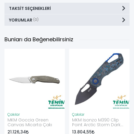
TAKSIT SEÇENEKLERI
YORUMLAR
(0)
Bunları da Beğenebilirsiniz
Çakılar
Çakılar
MKM Goccia Green
MKM Isonzo M390 Clip
Canvas Micarta Çakı
Point Arctic Storm Dark
Çakı
21.126,34
13.804,55