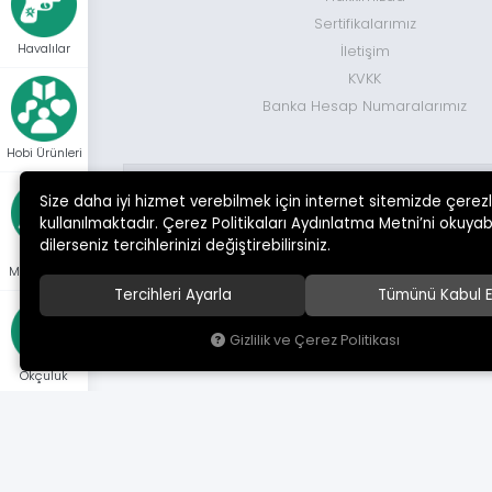
Sertifikalarımız
Havalılar
İletişim
KVKK
Banka Hesap Numaralarımız
Hobi Ürünleri
Size daha iyi hizmet verebilmek için internet sitemizde çerez
MÜŞTERİ DESTEK HATTI
kullanılmaktadır. Çerez Politikaları Aydınlatma Metni’ni okuyabi
0 552 713 38 38
dilerseniz tercihlerinizi değiştirebilirsiniz.
Kamp
Malzemeleri
Tercihleri Ayarla
Tümünü Kabul E
© 20
Gizlilik ve Çerez Politikası
Okçuluk
Optik Ve