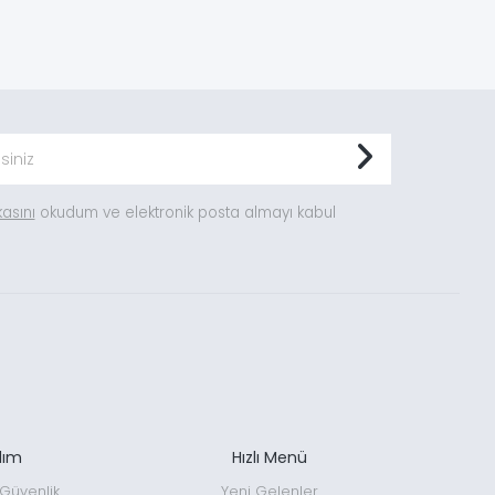
ikasını
okudum ve elektronik posta almayı kabul
dım
Hızlı Menü
e Güvenlik
Yeni Gelenler