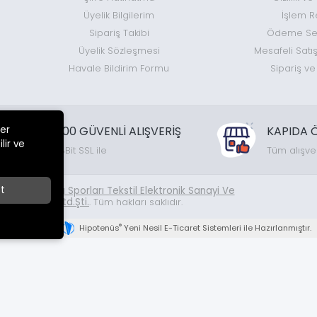
Üyelik Bilgilerim
İşlem R
Sipariş Takibi
Ödeme Seç
Üyelik Sözleşmesi
Mesafeli Satı
Havale Bildirim Formu
Sipariş ve
ler
%100 GÜVENLİ ALIŞVERİŞ
KAPIDA 
lir ve
128Bit SSL ile
Tüm alışve
t
26
Temin Doğa Sporları Tekstil Elektronik Sanayi Ve
Ticaret Ltd.Şti.
. Tüm hakları saklıdır.
®
Hipotenüs
Yeni Nesil E-Ticaret Sistemleri ile Hazırlanmıştır.