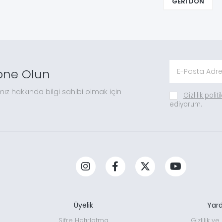
GERI DÖN
one Olun
mız hakkında bilgi sahibi olmak için
Gizlilik polit
ediyorum.
Üyelik
Yar
Şifre Hatırlatma
Gizlilik v