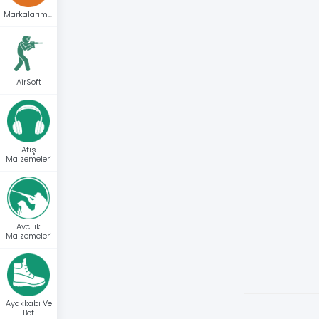
Markalarımız
AirSoft
Atış
Malzemeleri
Avcılık
Malzemeleri
Ayakkabı Ve
Bot