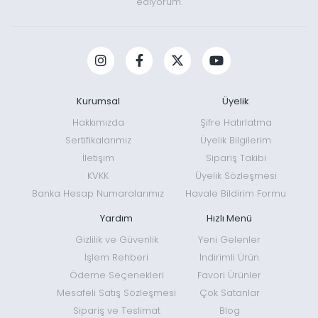
ediyorum.
Kurumsal
Üyelik
Hakkımızda
Şifre Hatırlatma
Sertifikalarımız
Üyelik Bilgilerim
İletişim
Sipariş Takibi
KVKK
Üyelik Sözleşmesi
Banka Hesap Numaralarımız
Havale Bildirim Formu
Yardım
Hızlı Menü
Gizlilik ve Güvenlik
Yeni Gelenler
İşlem Rehberi
İndirimli Ürün
Ödeme Seçenekleri
Favori Ürünler
Mesafeli Satış Sözleşmesi
Çok Satanlar
Sipariş ve Teslimat
Blog