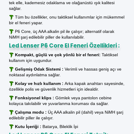
tek elle, kademesiz odaklama ve olağanüstü ışık kalitesi
sağlar.
Tüm bu özellikler, onu taktiksel kullanımlar için mükemmel
bir el feneri yapar.
P6 Core, üç AAA alkalin pil ile çalışır; alternatif olarak
NiMH şarj edilebilir piller de kullanılabilir.
Led Lenser P6 Core El Feneri Özellikleri :
Kompakt, güçlü ve çok yönlü bir el feneri:
Taktiksel
kullanım için uygundur.
Gelişmiş Odak Sistemi :
Verimli ve hassas geniş açı ve
noktasal aydınlatma sağlar.
Kolay ve hızlı kullanım :
Arka kapak anahtarı sayesinde,
özellikle polis ve güvenlik hizmetleri için idealdir.
Fonksiyonel klips :
Gömlek veya pantolon cebine
kolayca takılabilir ve yuvarlanma koruması da sağlar.
Çalışma modu :
Üç AAA alkalin pil (dahil) veya NiMH şarj
edilebilir piller ile çalışır.
Kutu İçeriği :
Batarya, Bileklik İpi