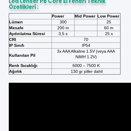
Led Lenser P6 Core El Feneri Teknik
Özellikleri :
Power
Mid Power
Low Power
Lümen
300
25
Mesafe
200 m
60 m
Aydınlatma Süresi
3,5 s
25 s
CRI
70
IP Sınıfı
IP54
3x AAA Alkaline 1.5V
(veya AAA
Kullanılan Pil
NiMH 1.2V)
Renk Sıcaklığı
6000 – 7500 K
Ağırlık
130 gr piller dahil