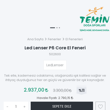
Ana Sayfa
Fenerler
El Fenerleri
Led Lenser P6 Core El Feneri
502600
LedLenser
Tek elle, kademesiz odaklama, olağanüstü ışık kalitesi sağlar ve
ihtiyaç duyduğunuz her an güçlü ve güvenilir bir ışık kaynağıdır.
2.937,00
3.300,00
%11
Havale Fiyatı:
2.790,15
SEPETE EKLE
-
+