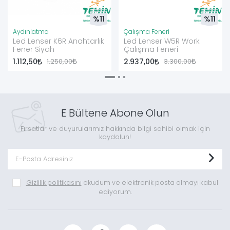
%11
%11
Aydınlatma
Çalışma Feneri
Led Lenser K6R Anahtarlık
Led Lenser W5R Work
Fener Siyah
Çalışma Feneri
1.112,50
1.250,00
2.937,00
3.300,00
E Bültene Abone Olun
Fırsatlar ve duyurularımız hakkında bilgi sahibi olmak için
kaydolun!
Gizlilik politikasını
okudum ve elektronik posta almayı kabul
ediyorum.