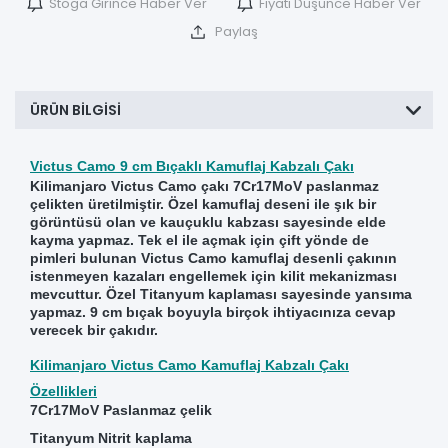
Stoğa Girince Haber Ver
Fiyatı Düşünce Haber Ver
Paylaş
ÜRÜN BILGISI
Victus Camo 9 cm Bıçaklı Kamuflaj Kabzalı Çakı
Kilimanjaro Victus Camo çakı 7Cr17MoV paslanmaz
çelikten üretilmiştir. Özel kamuflaj deseni ile şık bir
görüntüsü olan ve kauçuklu kabzası sayesinde elde
kayma yapmaz. Tek el ile açmak için çift yönde de
pimleri bulunan Victus Camo kamuflaj desenli çakının
istenmeyen kazaları engellemek için kilit mekanizması
mevcuttur. Özel Titanyum kaplaması sayesinde yansıma
yapmaz. 9 cm bıçak boyuyla birçok ihtiyacınıza cevap
verecek bir çakıdır.
Kilimanjaro Victus Camo Kamuflaj Kabzalı Çakı
Özellikleri
7Cr17MoV Paslanmaz çelik
Titanyum Nitrit kaplama