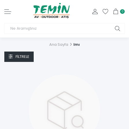
0
Ana Sayfa
Imı
FILTRELE