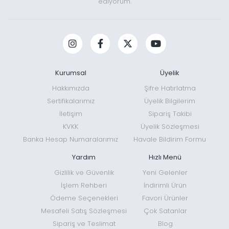
ediyorum.
Kurumsal
Üyelik
Hakkımızda
Şifre Hatırlatma
Sertifikalarımız
Üyelik Bilgilerim
İletişim
Sipariş Takibi
KVKK
Üyelik Sözleşmesi
Banka Hesap Numaralarımız
Havale Bildirim Formu
Yardım
Hızlı Menü
Gizlilik ve Güvenlik
Yeni Gelenler
İşlem Rehberi
İndirimli Ürün
Ödeme Seçenekleri
Favori Ürünler
Mesafeli Satış Sözleşmesi
Çok Satanlar
Sipariş ve Teslimat
Blog