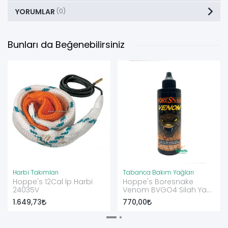
YORUMLAR
(0)
Bunları da Beğenebilirsiniz
Harbi Takımları
Tabanca Bakım Yağları
Hoppe's 12Cal İp Harbi
Hoppe's Boresnake
24035V
Venom BVGO4 Silah Yağı
4 Oz
1.649,73
770,00