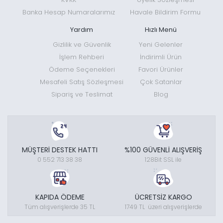
Banka Hesap Numaralarımız
Havale Bildirim Formu
Yardım
Hızlı Menü
Gizlilik ve Güvenlik
Yeni Gelenler
İşlem Rehberi
İndirimli Ürün
Ödeme Seçenekleri
Favori Ürünler
Mesafeli Satış Sözleşmesi
Çok Satanlar
Sipariş ve Teslimat
Blog
MÜŞTERİ DESTEK HATTI
%100 GÜVENLİ ALIŞVERİŞ
0 552 713 38 38
128Bit SSL ile
KAPIDA ÖDEME
ÜCRETSİZ KARGO
Tüm alışverişlerde 35 TL
1749 TL üzeri alışverişlerde