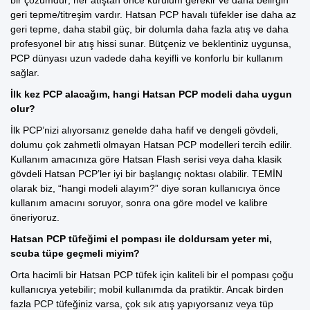
geri tepme/titreşim vardır. Hatsan PCP havalı tüfekler ise daha az
geri tepme, daha stabil güç, bir dolumla daha fazla atış ve daha
profesyonel bir atış hissi sunar. Bütçeniz ve beklentiniz uygunsa,
PCP dünyası uzun vadede daha keyifli ve konforlu bir kullanım
sağlar.
İlk kez PCP alacağım, hangi Hatsan PCP modeli daha uygun
olur?
İlk PCP’nizi alıyorsanız genelde daha hafif ve dengeli gövdeli,
dolumu çok zahmetli olmayan Hatsan PCP modelleri tercih edilir.
Kullanım amacınıza göre Hatsan Flash serisi veya daha klasik
gövdeli Hatsan PCP’ler iyi bir başlangıç noktası olabilir. TEMİN
olarak biz, “hangi modeli alayım?” diye soran kullanıcıya önce
kullanım amacını soruyor, sonra ona göre model ve kalibre
öneriyoruz.
Hatsan PCP tüfeğimi el pompası ile doldursam yeter mi,
scuba tüpe geçmeli miyim?
Orta hacimli bir Hatsan PCP tüfek için kaliteli bir el pompası çoğu
kullanıcıya yetebilir; mobil kullanımda da pratiktir. Ancak birden
fazla PCP tüfeğiniz varsa, çok sık atış yapıyorsanız veya tüp