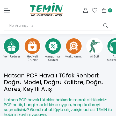
0
Yeni Ürünler
Hediyeli
Kampanyalı
Markalarımız
AirSoft
At
Ürünler
Ürünler
Malzem
Hatsan PCP Havalı Tüfek Rehberi:
Doğru Model, Doğru Kalibre, Doğru
Adres, Keyifli Atış
Hatsan PCP havalı tüfekler hakkında merak ettikleriniz:
PCP nedir, hangi model kime uygun, hangi kalibreyi
seçmelisiniz? Gönül rahatlığıyla alışverişin adresi TEMİN ile
hobinin keyfini yaşayın.