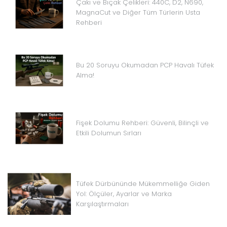
Çakı ve Bıçak Çelikleri: 440C, D2, N690,
MagnaCut ve Diğer Tüm Türlerin Usta
Rehberi
Bu 20 Soruyu Okumadan PCP Havalı Tüfek
Alma!
Fişek Dolumu Rehberi: Güvenli, Bilinçli ve
Etkili Dolumun Sırları
Tüfek Dürbününde Mükemmelliğe Giden
Yol: Ölçüler, Ayarlar ve Marka
Karşılaştırmaları