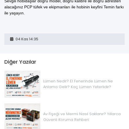
Sevgili hobidaşlar doğru model, doğru kalibre ile doğru adresten
alacağınız
PCP tüfek ve ekipmanları
ile hobinin keyfini Temin farkı
ile yaşayın.
04 Kas 14:35
Diğer Yazılar
Lümen Nedir? El Fenerinde Lümen Ne
Anlama Gelir? Kaç Lümen Yeterlidir?
Av Fişeği ve Mermi Nasıl Saklanır? Yıllarca
Güvenli Koruma Rehberi