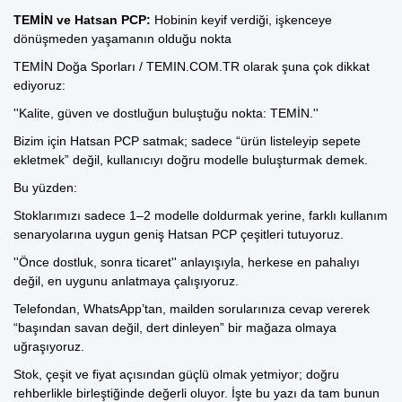
TEMİN ve Hatsan PCP:
Hobinin keyif verdiği, işkenceye
dönüşmeden yaşamanın olduğu nokta
TEMİN Doğa Sporları
/
TEMIN.COM.TR
olarak şuna çok dikkat
ediyoruz:
''Kalite, güven ve dostluğun buluştuğu nokta: TEMİN.''
Bizim için Hatsan PCP satmak;
sadece “ürün listeleyip sepete
ekletmek” değil, kullanıcıyı doğru modelle buluşturmak demek.
Bu yüzden:
Stoklarımızı sadece 1–2 modelle doldurmak yerine, farklı kullanım
senaryolarına uygun geniş Hatsan PCP çeşitleri tutuyoruz.
''Önce dostluk, sonra ticaret'' anlayışıyla, herkese en pahalıyı
değil, en uygunu anlatmaya çalışıyoruz.
Telefondan
,
WhatsApp’tan
,
mailden
so
rularınıza cevap vererek
“başından savan değil, dert dinleyen” bir mağaza olmaya
uğraşıyoruz.
Stok, çeşit ve fiyat açısından güçlü olmak yetmiyor; doğru
rehberlikle birleştiğinde değerli oluyor. İşte bu yazı da tam bunun