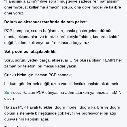
“Hangisini alayım?” diye soran müşteriye sadece “en pahalısını”
önermiyoruz; kullanma amacını sorup, ona göre model ve kalibre
öneriyoruz.
Dolum ve aksesuar tarafında da tam paket:
PCP pompası, scuba bağlantıları, baskı göstergeleri, dürbün,
montaj ekipmanları ve temizlik ürünleriyle “aldım, kenarda kaldı”
değil, “aldım, kullanıyorum” noktasına taşıyoruz.
Satış sonrası ulaşılabilirlik:
Soru, sorun, yedek parça, aksesuar… Ne olursa olsun TEMİN her
zaman bir telefon, bir mesaj kadar yakın.
Çünkü bizim için Hatsan PCP satmak;
bir kutu göndermek değil, uzun vadeli dostluk başlatmak demek.
Son söz:
Hatsan PCP dünyasına adım atarken yanınızda TEMİN
olsun
Hatsan PCP havalı tüfekler;
doğru model, doğru kalibre ve doğru
dolum sistemiyle birleştiğinde çok keyifli ve profesyonel bir atış
dünyasının kapısını açar.