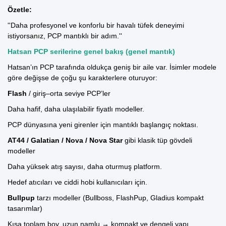
Özetle:
''Daha profesyonel ve konforlu bir havalı tüfek deneyimi
istiyorsanız, PCP mantıklı bir adım.''
Hatsan PCP serilerine genel bakış (genel mantık)
Hatsan’ın PCP tarafında oldukça geniş bir aile var. İsimler modele
göre değişse de çoğu şu karakterlere oturuyor:
Flash
/ giriş–orta seviye PCP’ler
Daha hafif, daha ulaşılabilir fiyatlı modeller.
PCP dünyasına yeni girenler için mantıklı başlangıç noktası.
AT44
/
Galatian
/
Nova
/
Nova Star
gibi klasik tüp gövdeli
modeller
Daha yüksek atış sayısı, daha oturmuş platform.
Hedef atıcıları ve ciddi hobi kullanıcıları için.
Bullpup
tarzı modeller (
Bullboss
,
FlashPup
,
Gladius
kompakt
tasarımlar)
Kısa toplam boy, uzun namlu → kompakt ve dengeli yapı.