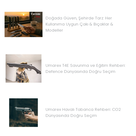
Doğada Güven, Şehirde Tarz: Her
Kullanıma Uygun Çakı & Bıçaklar &
Modeller
Umarex T4E Savunma ve Eğitim Rehberi:
Defence Dünyasında Doğru Seçim
Umarex Havalı Tabanca Rehberi: CO2
Dünyasında Doğru Seçim