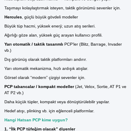
Taşımayı kolaylaştırmak isteyen, taktik görünümü sevenler için.
Hercules
, güçlü büyük gövdeli modeller
Büyük tüp hacmi, yüksek enerji; uzun atış serileri.
Ağırlığı göze alan, yüksek güç arayan kullanıcı profili.
Yarı otomatik / taktik tasarımlı
PCP’ler
(
Blitz
,
Barrage
,
Invader
vb.)
Dış görünüş olarak taktik platformları andırır.
Yarı otomatik mekanizma, hızlı ardışık atışlar.
Görsel olarak “modern” çizgiyi sevenler için.
PCP tabancalar
/ kompakt modeller
(
Jet
,
Velox
,
Sortie
,
AT P1
ve
AT P2
vb.)
Daha küçük tüpler, kompakt veya dönüştürülebilir yapılar.
Hedef atışı, plinking vb. için eğlenceli platformlar.
Hangi Hatsan PCP kime uygun?
1. “İlk PCP tüfeğim olacak” diyenler