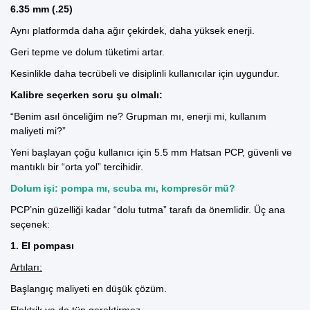
6.35 mm (.25)
Aynı platformda daha ağır çekirdek, daha yüksek enerji.
Geri tepme ve dolum tüketimi artar.
Kesinlikle daha tecrübeli ve disiplinli kullanıcılar için uygundur.
Kalibre seçerken soru şu olmalı:
“Benim asıl önceliğim ne? Grupman mı, enerji mi, kullanım
maliyeti mi?”
Yeni başlayan çoğu kullanıcı için 5.5 mm Hatsan PCP, güvenli ve
mantıklı bir “orta yol” tercihidir.
Dolum işi: pompa mı, scuba mı, kompresör mü?
PCP’nin güzelliği kadar “dolu tutma” tarafı da önemlidir. Üç ana
seçenek:
1.
El pompası
Artıları:
Başlangıç maliyeti en düşük çözüm.
Elektrik ya da tüp gerektirmez.