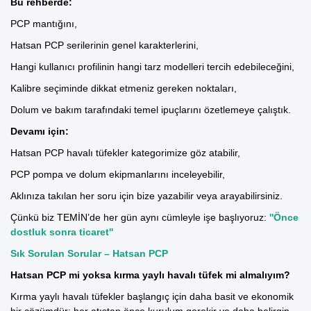
Bu rehberde:
PCP mantığını,
Hatsan PCP serilerinin genel karakterlerini,
Hangi kullanıcı profilinin hangi tarz modelleri tercih edebileceğini,
Kalibre seçiminde dikkat etmeniz gereken noktaları,
Dolum ve bakım tarafındaki temel ipuçlarını
özetlemeye çalıştık.
Devamı için:
Hatsan PCP havalı tüfekler kategorimize göz atabilir,
PCP pompa ve dolum ekipmanlarını inceleyebilir,
Aklınıza takılan her soru için bize yazabilir veya arayabilirsiniz.
Çünkü biz TEMİN’de her gün aynı cümleyle işe başlıyoruz:
''Önce
dostluk sonra ticaret''
Sık Sorulan Sorular – Hatsan PCP
Hatsan PCP mi yoksa kırma yaylı havalı tüfek mi almalıyım?
Kırma yaylı havalı tüfekler başlangıç için daha basit ve ekonomik
bir çözümdür; her atıştan önce kurulum gerekir ve daha belirgin