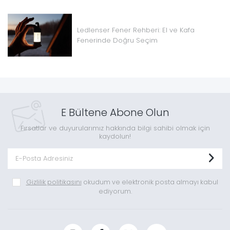
Ledlenser Fener Rehberi: El ve Kafa
Fenerinde Doğru Seçim
E Bültene Abone Olun
Fırsatlar ve duyurularımız hakkında bilgi sahibi olmak için
kaydolun!
Gizlilik politikasını
okudum ve elektronik posta almayı kabul
ediyorum.