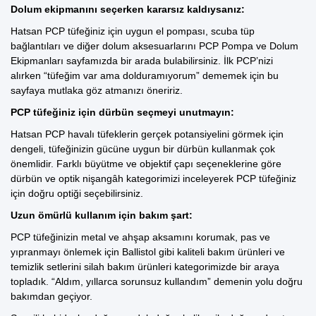
Dolum ekipmanını seçerken kararsız kaldıysanız:
Hatsan PCP tüfeğiniz için uygun el pompası, scuba tüp
bağlantıları ve diğer dolum aksesuarlarını
PCP Pompa ve Dolum
Ekipmanları
sayfamızda bir arada bulabilirsiniz. İlk PCP’nizi
alırken “tüfeğim var ama dolduramıyorum” dememek için bu
sayfaya mutlaka göz atmanızı öneririz.
PCP tüfeğiniz için dürbün seçmeyi unutmayın:
Hatsan PCP havalı tüfeklerin gerçek potansiyelini görmek için
dengeli, tüfeğinizin gücüne uygun bir dürbün kullanmak çok
önemlidir. Farklı büyütme ve objektif çapı seçeneklerine göre
dürbün ve optik nişangâh kategorimizi
inceleyerek PCP tüfeğiniz
için doğru optiği seçebilirsiniz.
Uzun ömürlü kullanım için bakım şart:
PCP tüfeğinizin metal ve ahşap aksamını korumak, pas ve
yıpranmayı önlemek için Ballistol gibi kaliteli bakım ürünleri ve
temizlik setlerini
silah bakım ürünleri kategorimizde
bir araya
topladık. “Aldım, yıllarca sorunsuz kullandım” demenin yolu doğru
bakımdan geçiyor.