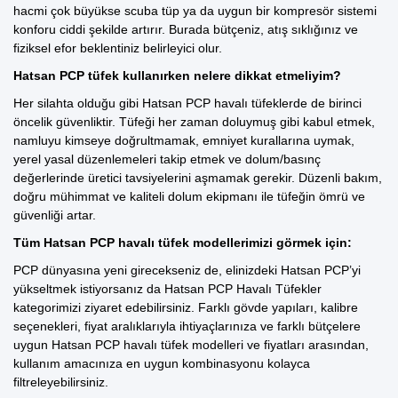
hacmi çok büyükse scuba tüp ya da uygun bir kompresör sistemi
konforu ciddi şekilde artırır. Burada bütçeniz, atış sıklığınız ve
fiziksel efor beklentiniz belirleyici olur.
Hatsan PCP tüfek kullanırken nelere dikkat etmeliyim?
Her silahta olduğu gibi Hatsan PCP havalı tüfeklerde de birinci
öncelik güvenliktir. Tüfeği her zaman doluymuş gibi kabul etmek,
namluyu kimseye doğrultmamak, emniyet kurallarına uymak,
yerel yasal düzenlemeleri takip etmek ve dolum/basınç
değerlerinde üretici tavsiyelerini aşmamak gerekir. Düzenli bakım,
doğru
mühimmat
ve kaliteli dolum ekipmanı ile tüfeğin ömrü ve
güvenliği artar.
Tüm Hatsan PCP havalı tüfek modellerimizi görmek için:
PCP dünyasına yeni girecekseniz de, elinizdeki Hatsan PCP’yi
yükseltmek istiyorsanız da
Hatsan PCP Havalı Tüfekler
kategorimizi
ziyaret edebilirsiniz. Farklı gövde yapıları, kalibre
seçenekleri, fiyat aralıklarıyla ihtiyaçlarınıza ve farklı bütçelere
uygun Hatsan PCP havalı tüfek modelleri ve fiyatları arasından,
kullanım amacınıza en uygun kombinasyonu kolayca
filtreleyebilirsiniz.