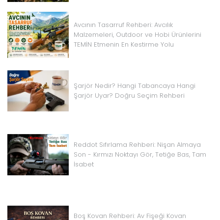
Avcının Tasarruf Rehberi: Avcılık
Malzemeleri, Outdoor ve Hobi Ürünlerini
TEMİN Etmenin En Kestirme Yolu
Şarjör Nedir? Hangi Tabancaya Hangi
Şarjör Uyar? Doğru Seçim Rehberi
Reddot Sıfırlama Rehberi: Nişan Almaya
Son - Kırmızı Noktayı Gör, Tetiğe Bas, Tam
İsabet
Boş Kovan Rehberi: Av Fişeği Kovan