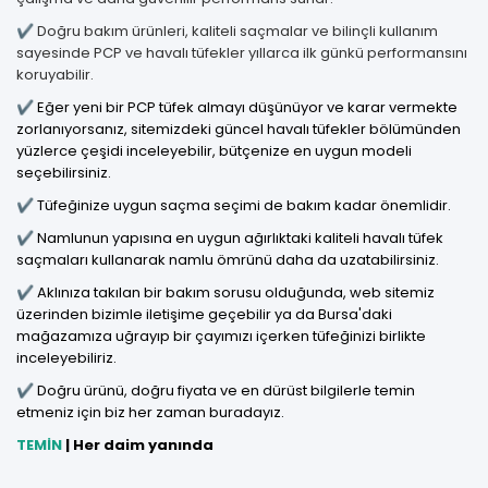
✔ Doğru bakım ürünleri, kaliteli saçmalar ve bilinçli kullanım
sayesinde PCP ve havalı tüfekler yıllarca ilk günkü performansını
koruyabilir.
✔ Eğer yeni bir
PCP tüfek almayı
düşünüyor ve karar vermekte
zorlanıyorsanız, sitemizdeki
güncel havalı tüfekler
bölümünden
yüzlerce çeşidi inceleyebilir, bütçenize en uygun modeli
seçebilirsiniz.
✔ Tüfeğinize uygun saçma seçimi de bakım kadar önemlidir.
✔ Namlunun yapısına en uygun ağırlıktaki
kaliteli havalı tüfek
saçmaları
kullanarak namlu ömrünü daha da uzatabilirsiniz.
✔ Aklınıza takılan bir bakım sorusu olduğunda, web sitemiz
üzerinden bizimle iletişime geçebilir ya da Bursa'daki
mağazamıza uğrayıp bir çayımızı içerken tüfeğinizi birlikte
inceleyebiliriz.
✔ Doğru ürünü, doğru fiyata ve en dürüst bilgilerle temin
etmeniz için biz her zaman buradayız.
TEMİN
| Her daim yanında