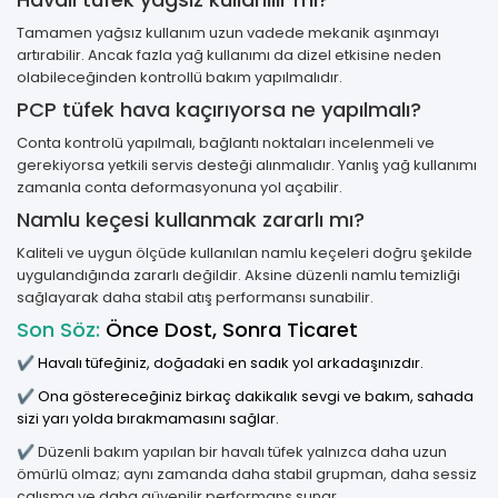
Tamamen yağsız kullanım uzun vadede mekanik aşınmayı
artırabilir. Ancak fazla yağ kullanımı da dizel etkisine neden
olabileceğinden kontrollü bakım yapılmalıdır.
PCP tüfek hava kaçırıyorsa ne yapılmalı?
Conta kontrolü yapılmalı, bağlantı noktaları incelenmeli ve
gerekiyorsa yetkili servis desteği alınmalıdır. Yanlış yağ kullanımı
zamanla conta deformasyonuna yol açabilir.
Namlu keçesi kullanmak zararlı mı?
Kaliteli ve uygun ölçüde kullanılan namlu keçeleri doğru şekilde
uygulandığında zararlı değildir. Aksine düzenli namlu temizliği
sağlayarak daha stabil atış performansı sunabilir.
Son Söz:
Önce Dost, Sonra Ticaret
✔ Havalı tüfeğiniz, doğadaki en sadık yol arkadaşınızdır.
✔ Ona göstereceğiniz birkaç dakikalık sevgi ve bakım, sahada
sizi yarı yolda bırakmamasını sağlar.
✔ Düzenli bakım yapılan bir havalı tüfek yalnızca daha uzun
ömürlü olmaz; aynı zamanda daha stabil grupman, daha sessiz
çalışma ve daha güvenilir performans sunar.