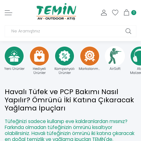
0
Yeni Ürünler
Hediyeli
Kampanyalı
Markalarımız
AirSoft
At
Ürünler
Ürünler
Malzem
Havalı Tüfek ve PCP Bakımı Nasıl
Yapılır? Ömrünü İki Katına Çıkaracak
Yağlama İpuçları
Tüfeğinizi sadece kullanıp eve kaldıranlardan mısınız?
Farkında olmadan tüfeğinizin ömrünü kısaltıyor
olabilirsiniz. Havalı tüfeğinizin ömrünü iki katına çıkaracak
en doğal temizlik ve yağlama ipuçları TEMİN'de.