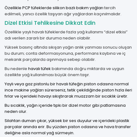
Özellikle
PCP tüfeklerde
silikon bazlı bakım yağları
tercih
edilmeli, yanıcı özellik taşıyan ağır yağlardan kaçınılmalıdır.
Dizel Etkisi Tehlikesine Dikkat Edin
Özellikle yaylı havalı tüfeklerde fazla yağ kullanımı “dizel etkisi”
adı verilen zararlı bir duruma neden olabilir.
Yüksek basınç altında sıkışan yağın anlık yanması sonucu oluşan
bu durum; conta deformasyonuna, performans kaybına ve iç
mekanik parçalarda aşınmaya sebep olabilir.
Bu nedenle
havalı tüfek
bakımında doğru miktarda ve uygun
özellikte yağ kullanılması büyük önem taşır.
Yaylı veya gaz pistonlu bir havalı tüfeğin piston odasına normal
ince makine yağları sürerseniz, tetik çekildiğinde piston hızla ileri
fırlar ve içerideki havayı sıkıştırarak muazzam bir sıcaklık üretir.
Bu sıcaklık, yağın içeride tıpkı bir dizel motor gibi patlamasına
neden olur.
Silahtan duman çıkar, yüksek bir ses duyulur ve içerideki plastik
parçalar anında erir. Bu yüzden piston odasına ve hava transfer
deliğine asla normal yağ sürmeyin.