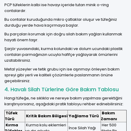
PCP tüfeklerin kalbi ise havayı içeride tutan minik o-ring
contalardır.
Bu contalar kuruduğunda mikro çatlaklar oluşur ve tüfeğiniz
durduğu yerde hava kaçırmaya başlar.
Bu parçaları korumak için
doğru silah bakım yağları
kullanmak
hayati önem taşır.
Şarjör yuvasındaki, kurma kolundaki ve dolum ucundaki plastik
contaları parmağınızın ucuyla hafifçe yağlayarak ömürlerini
uzatabilirsiniz.
Metal yüzeyler ve tetik grubu için ise aşınmayı önleyen
bakım
spreyi
gibi yerli ve kaliteli çözümlerle paslanmanın önüne
geçebilirsiniz.
4. Havalı Silah Türlerine Göre Bakım Tablosu
Hangi tüfeğe, ne sıklıkla ve nereye bakım yapılması gerektiğini
karıştırıyorsanız, aşağıdaki pratik tabloyu rehber edinebilirsiniz:
Tüfek
Bakım
Kritik Bakım Bölgesi
Yağlama Türü
Türü
Zamanı
Kırma
Kurma kolu eklemleri
Her 500
İnce Silah Yağı
Tüfekler
ve dış gövde
Atışta Bir