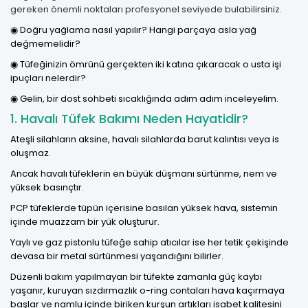
gereken önemli noktaları profesyonel seviyede bulabilirsiniz.
◉ Doğru yağlama nasıl yapılır? Hangi parçaya asla yağ
değmemelidir?
◉ Tüfeğinizin ömrünü gerçekten iki katına çıkaracak o usta işi
ipuçları nelerdir?
◉ Gelin, bir dost sohbeti sıcaklığında adım adım inceleyelim.
1. Havalı Tüfek Bakımı Neden Hayatidir?
Ateşli silahların aksine, havalı silahlarda barut kalıntısı veya is
oluşmaz.
Ancak havalı tüfeklerin en büyük düşmanı sürtünme, nem ve
yüksek basınçtır.
PCP tüfeklerde tüpün içerisine basılan yüksek hava, sistemin
içinde muazzam bir yük oluşturur.
Yaylı ve gaz pistonlu tüfeğe sahip atıcılar ise her tetik çekişinde
devasa bir metal sürtünmesi yaşandığını bilirler.
Düzenli bakım yapılmayan bir tüfekte zamanla güç kaybı
yaşanır, kuruyan sızdırmazlık o-ring contaları hava kaçırmaya
başlar ve namlu içinde biriken kurşun artıkları isabet kalitesini