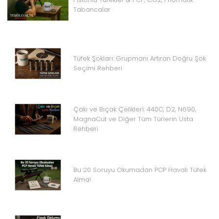
Tabancalar
Tüfek Şokları: Grupmanı Artıran Doğru Şok
Seçimi Rehberi
Çakı ve Bıçak Çelikleri: 440C, D2, N690,
MagnaCut ve Diğer Tüm Türlerin Usta
Rehberi
Bu 20 Soruyu Okumadan PCP Havalı Tüfek
Alma!