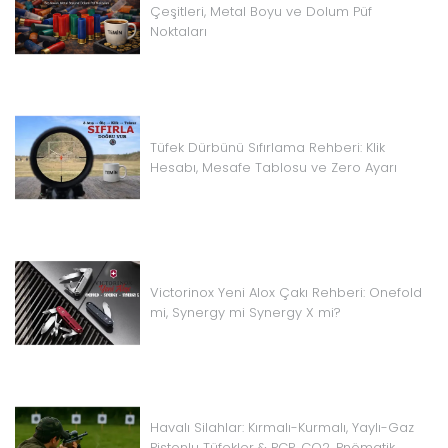
Çeşitleri, Metal Boyu ve Dolum Püf
Noktaları
Tüfek Dürbünü Sıfırlama Rehberi: Klik
Hesabı, Mesafe Tablosu ve Zero Ayarı
Victorinox Yeni Alox Çakı Rehberi: Onefold
mi, Synergy mi Synergy X mi?
Havalı Silahlar: Kırmalı-Kurmalı, Yaylı-Gaz
Pistonlu Tüfekler & PCP, CO2, Pnömatik