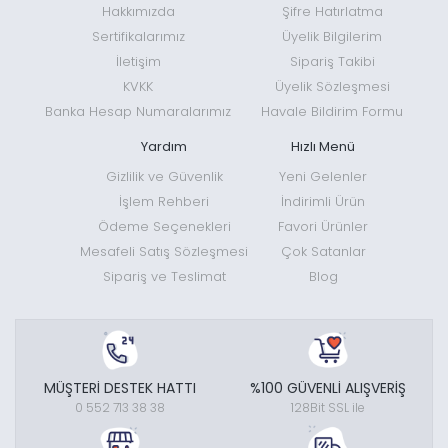
Hakkımızda
Şifre Hatırlatma
Sertifikalarımız
Üyelik Bilgilerim
İletişim
Sipariş Takibi
KVKK
Üyelik Sözleşmesi
Banka Hesap Numaralarımız
Havale Bildirim Formu
Yardım
Hızlı Menü
Gizlilik ve Güvenlik
Yeni Gelenler
İşlem Rehberi
İndirimli Ürün
Ödeme Seçenekleri
Favori Ürünler
Mesafeli Satış Sözleşmesi
Çok Satanlar
Sipariş ve Teslimat
Blog
MÜŞTERİ DESTEK HATTI
%100 GÜVENLİ ALIŞVERİŞ
0 552 713 38 38
128Bit SSL ile