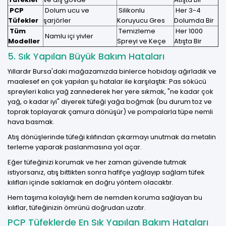
PCP
Dolum ucu ve
Silikonlu
Her 3-4
Tüfekler
şarjörler
Koruyucu Gres
Dolumda Bir
Tüm
Temizleme
Her 1000
Namlu içi yivler
Modeller
Spreyi ve Keçe
Atışta Bir
5. Sık Yapılan Büyük Bakım Hataları
Yıllardır Bursa'daki mağazamızda binlerce hobidaşı ağırladık ve
maalesef en çok yapılan şu hatalar ile karşılaştık: Pas sökücü
spreyleri kalıcı yağ zannederek her yere sıkmak, "ne kadar çok
yağ, o kadar iyi" diyerek tüfeği yağa boğmak (bu durum toz ve
toprak toplayarak çamura dönüşür) ve pompalarla tüpe nemli
hava basmak.
Atış dönüşlerinde tüfeği kılıfından çıkarmayı unutmak da metalin
terleme yaparak paslanmasına yol açar.
Eğer tüfeğinizi korumak ve her zaman güvende tutmak
istiyorsanız, atış bittikten sonra hafifçe yağlayıp
sağlam tüfek
kılıfları
içinde saklamak en doğru yöntem olacaktır.
Hem taşıma kolaylığı hem de nemden koruma sağlayan bu
kılıflar, tüfeğinizin ömrünü doğrudan uzatır.
PCP Tüfeklerde En Sık Yapılan Bakım Hataları