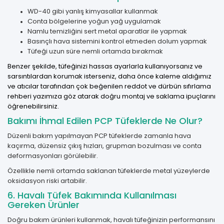
WD-40 gibi yanlış kimyasallar kullanmak
Conta bölgelerine yoğun yağ uygulamak
Namlu temizliğini sert metal aparatlar ile yapmak
Basınçlı hava sistemini kontrol etmeden dolum yapmak
Tüfeği uzun süre nemli ortamda bırakmak
Benzer şekilde, tüfeğinizi hassas ayarlarla kullanıyorsanız ve
sarsıntılardan korumak isterseniz, daha önce kaleme aldığımız
ve atıcılar tarafından çok beğenilen
reddot ve dürbün sıfırlama
rehberi
yazımıza göz atarak doğru montaj ve saklama ipuçlarını
öğrenebilirsiniz.
Bakımı İhmal Edilen PCP Tüfeklerde Ne Olur?
Düzenli bakım yapılmayan PCP tüfeklerde zamanla hava
kaçırma, düzensiz çıkış hızları, grupman bozulması ve conta
deformasyonları görülebilir.
Özellikle nemli ortamda saklanan tüfeklerde metal yüzeylerde
oksidasyon riski artabilir.
6. Havalı Tüfek Bakımında Kullanılması
Gereken Ürünler
Doğru bakım ürünleri kullanmak, havalı tüfeğinizin performansını