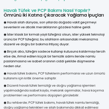
Havalı Tüfek ve PCP Bakımı Nasıl Yapılır?
Ömrünü İki Katına Çıkaracak Yağlama İpuçları
◉ Havalı silah dünyası, son yıllarda doğada vakit geçirmeyi
sevenlerin ve atıcılık meraklılarının gözdesi haline geldi.
◉ İster klasik bir kırmalı yaylı tüfeğiniz olsun, ister yüksek teknoloji
ürünü bir PCP tüfeğiniz; bu silahların arkasındaki mekanizma
düzenli ve doğru bir bakıma ihtiyaç duyar.
◉ Birçok atıcı, tüfeğini sadece kullanıp kutusuna kaldırmayı tercih
etse de, ihmal edilen küçük bir temizlik adımı ileride namlu
paslanmasına ve isabet oranının ciddi şekilde düşmesine
neden olur.
◉
Havalı tüfek bakımı, PCP tüfeklerin performansı ve uzun ömürlü
kullanımı için kritik öneme sahiptir.
◉
Düzenli havalı tüfek temizliği ve doğru yağlama işlemleri
yapılmadığında isabet kaybı, mekanik aşınmalar, hava kaçırma
problemleri ve performans düşüşleri görülebilir.
◉
Bu rehberde; PCP tüfek bakımı, havalı tüfek namlu temizliği,
doğru yağlama teknikleri ve silah bakımında dikkat edilmesi