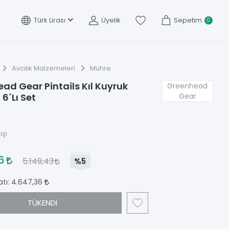
Türk Lirası
Üyelik
Sepetim
0
Avcılık Malzemeleri
Mühre
ad Gear Pintails Kıl Kuyruk
Greenhead
Gear
6´Lı Set
işi
96
5.149,43
%5
atı:
4.647,36
TÜKENDİ