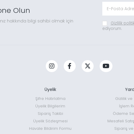
one Olun
mız hakkında bilgi sahibi olmak için
Gizlilik polit
ediyorum.
Üyelik
Yar
Şifre Hatırlatma
Gizlilik v
Üyelik Bilgilerim
İşlem R
Sipariş Takibi
Ödeme Seç
Üyelik Sözleşmesi
Mesafeli Satı
Havale Bildirim Formu
Sipariş ve