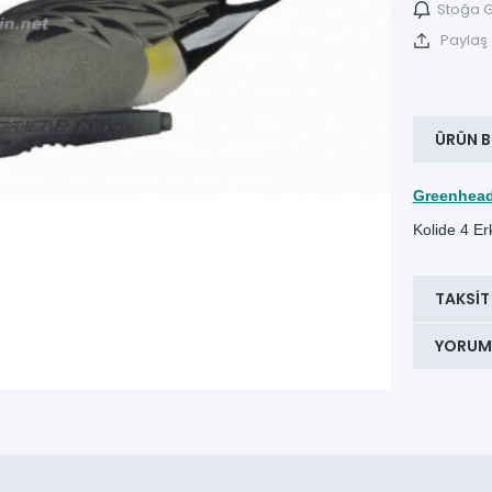
Stoğa G
Paylaş
ÜRÜN B
Greenhead 
Kolide 4 Er
TAKSIT
YORUM