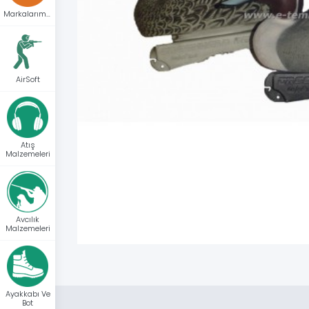
Markalarımız
AirSoft
Atış
Malzemeleri
Avcılık
Malzemeleri
Ayakkabı Ve
Bot