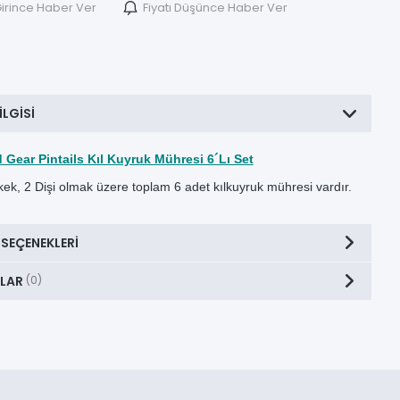
irince Haber Ver
Fiyatı Düşünce Haber Ver
ILGISI
Gear Pintails Kıl Kuyruk Mühresi 6´Lı Set
kek, 2 Dişi olmak üzere toplam 6 adet kılkuyruk mühresi vardır.
 SEÇENEKLERI
LAR
(0)