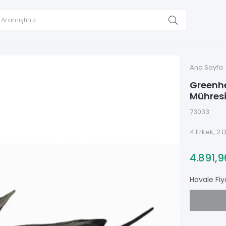
Ana Sayfa
Greenhe
Mühresi 
73033
4 Erkek, 2 D
4.891,
Havale Fiy