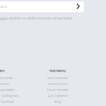
ikasını
okudum ve elektronik posta almayı kabul
dım
Hızlı Menü
e Güvenlik
Yeni Gelenler
ehberi
İndirimli Ürün
enekleri
Favori Ürünler
ş Sözleşmesi
Çok Satanlar
 Teslimat
Blog