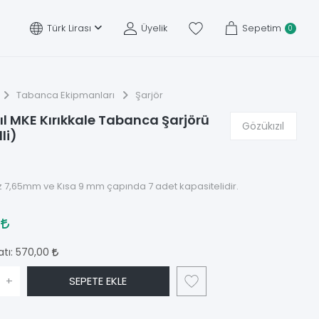
Türk Lirası
Üyelik
Sepetim
0
Tabanca Ekipmanları
Şarjör
ıl MKE Kırıkkale Tabanca Şarjörü
Gözükızıl
li)
 7,65mm ve Kısa 9 mm çapında 7 adet kapasitelidir.
0
atı:
570,00
+
SEPETE EKLE