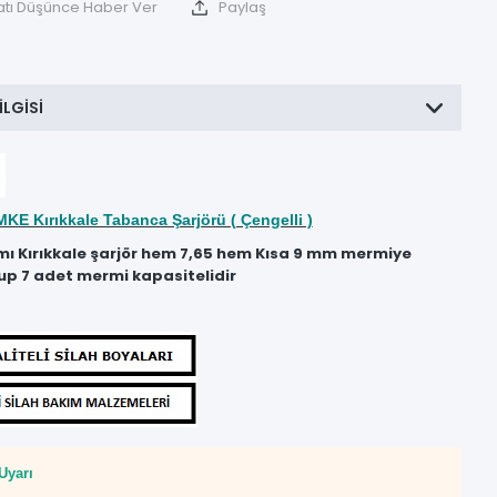
atı Düşünce Haber Ver
Paylaş
ILGISI
MKE Kırıkkale Tabanca Şarjörü ( Çengelli )
mı Kırıkkale şarjör hem 7,65 hem Kısa 9 mm mermiye
up 7 adet mermi kapasitelidir
Uyarı