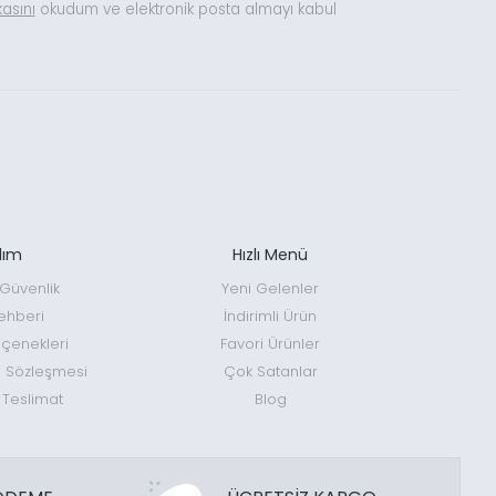
ikasını
okudum ve elektronik posta almayı kabul
dım
Hızlı Menü
e Güvenlik
Yeni Gelenler
ehberi
İndirimli Ürün
enekleri
Favori Ürünler
ş Sözleşmesi
Çok Satanlar
 Teslimat
Blog