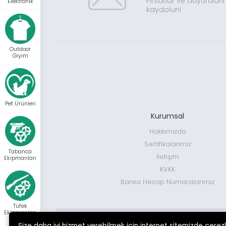
Fırsatlar ve duyuruları
Elektronik
kaydolun!
Outdoor
Giyim
Pet Ürünleri
Kurumsal
Hakkımızda
Sertifikalarımız
Tabanca
İletişim
Ekipmanları
KVKK
Banka Hesap Numaralarımız
Tüfek
Ekipmanları
Size daha iyi hizmet verebilmek için internet sitemizde çerez