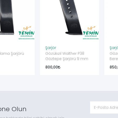
Şarjör
Şarj
Llama Şarjörü
Gözükızıl Walther P38
Gözü
Göztepe Şarjörü 9 mm
Bere
800,00
850
one Olun