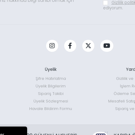
mız hakkında bilgi sahibi olmak için
Gizlilik polit
ediyorum.
Üyelik
Yar
Şifre Hatırlatma
Gizlilik v
Üyelik Bilgilerim
İşlem R
Sipariş Takibi
Ödeme Seç
Üyelik Sözleşmesi
Mesafeli Satı
Havale Bildirim Formu
Sipariş ve
ler