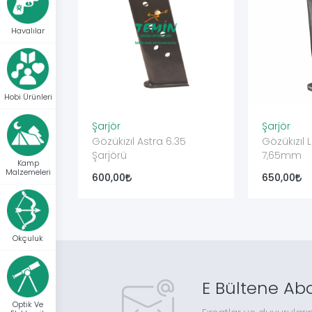
Havalılar
Hobi Ürünleri
Şarjör
Şarjör
Gözükızıl Astra 6.35
Gözükızıl 
Şarjörü
7,65mm
Kamp
Malzemeleri
600,00
650,00
Okçuluk
E Bültene Ab
Optik Ve