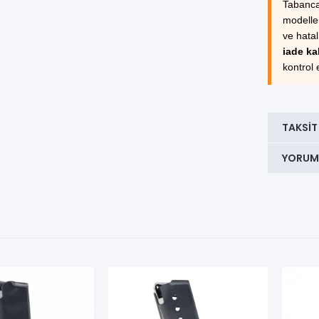
Tabanca 
modeller
ve hata
iade ka
kontrol 
TAKSIT
YORUM