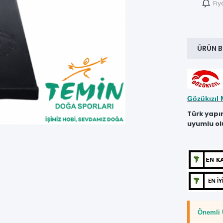
Fiy
ÜRÜN B
Gözükızıl 
Türk yapı
uyumlu ol
Önemli 