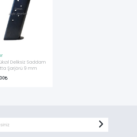
ör
kızıl Deliksiz Saddam
tta Şarjörü 9 mm
,00