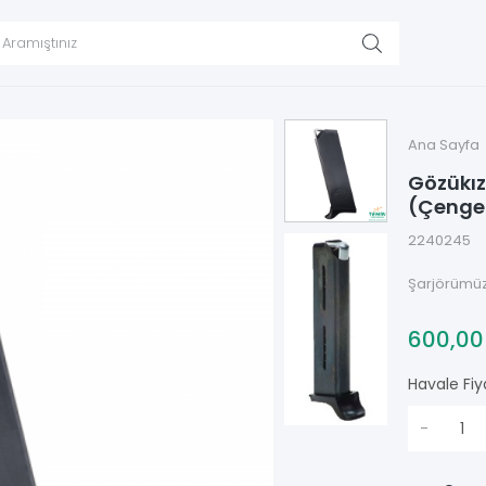
Ana Sayfa
Gözükız
(Çengel
2240245
Şarjörümüz
600,0
Havale Fiy
-