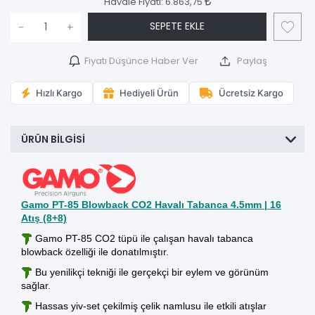
Havale Fiyatı:
6.863,75
SEPETE EKLE
-
+
Fiyatı Düşünce Haber Ver
Paylaş
Hızlı Kargo
Hediyeli Ürün
Ücretsiz Kargo
ÜRÜN BILGISI
Gamo PT-85 Blowback CO2 Havalı Tabanca 4.5mm | 16
Atış (8+8)
Gamo PT-85 CO2 tüpü ile çalışan
havalı tabanca
blowback
özelliği ile donatılmıştır.
Bu yenilikçi tekniği ile gerçekçi bir eylem ve görünüm
sağlar.
Hassas yiv-set çekilmiş çelik namlusu ile etkili atışlar