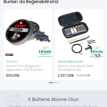
Bunları da Beğenebilirsiniz
%3
5.5 mm
Havalı Ekipmanlar
Gamo Pro Magnum
Gamo Universal Silah
Expansion XXL 5.5mm
Temizleme Kiti
Havalı Saçma
600,00
2.037,00
2.100,00
E Bültene Abone Olun
Fırsatlar ve duyurularımız hakkında bilgi sahibi olmak için