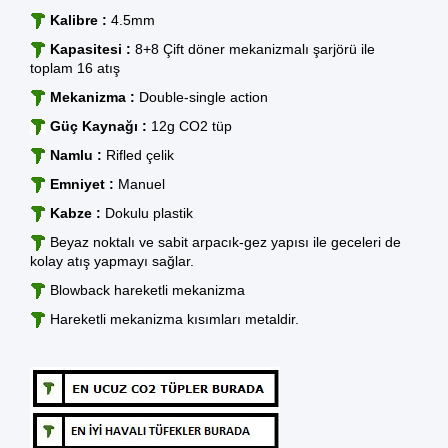
Kalibre :
4.5mm
Kapasitesi :
8+8 Çift döner mekanizmalı şarjörü ile
toplam 16 atış
Mekanizma :
Double-single action
Güç Kaynağı :
12g
CO2 tüp
Namlu :
Rifled çelik
Emniyet :
Manuel
Kabze :
Dokulu plastik
Beyaz noktalı ve sabit arpacık-gez yapısı ile geceleri de
kolay atış yapmayı sağlar.
Blowback hareketli mekanizma
Hareketli mekanizma kısımları metaldir.