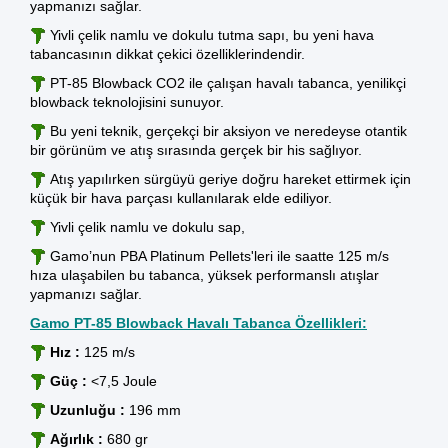
yapmanızı sağlar.
Yivli çelik namlu ve dokulu tutma sapı, bu yeni hava
tabancasının dikkat çekici özelliklerindendir.
PT-85 Blowback CO2 ile çalışan havalı tabanca, yenilikçi
blowback teknolojisini sunuyor.
Bu yeni teknik, gerçekçi bir aksiyon ve neredeyse otantik
bir görünüm ve atış sırasında gerçek bir his sağlıyor.
Atış yapılırken sürgüyü geriye doğru hareket ettirmek için
küçük bir hava parçası kullanılarak elde ediliyor.
Yivli çelik namlu ve dokulu sap,
Gamo’nun PBA Platinum
Pellets'leri
ile saatte 125 m/s
hıza ulaşabilen bu tabanca, yüksek performanslı atışlar
yapmanızı sağlar.
Gamo PT-85 Blowback Havalı Tabanca Özellikleri:
Hız :
125 m/s
Güç :
<7,5 Joule
Uzunluğu :
196 mm
Ağırlık :
680 gr