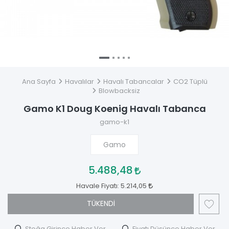
Ana Sayfa
Havalılar
Havalı Tabancalar
CO2 Tüplü
Blowbacksiz
Gamo K1 Doug Koenig Havalı Tabanca
gamo-k1
Gamo
5.488,48
Havale Fiyatı:
5.214,05
TÜKENDİ
Stoğa Girince Haber Ver
Fiyatı Düşünce Haber Ver