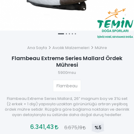
Ana Sayfa
Avcılık Malzemeleri
Mühre
Flambeau Extreme Series Mallard Ördek
Mühresi
5900msu
Flambeau
Flambeau Extreme Series Mallard, 26” magnum boy ve 3’lü set
(2 erkek + 1 dişi) yapısıyla uzaktan görünürlüğü artıran yeşilbaş
ördek mühre setidir. Rüzgâra göre bağlama noktaları ve derinlik
ayarı detaylarıyla su üstünde daha doğal duruş hedefler.
6.341,43
6.675,19
%5