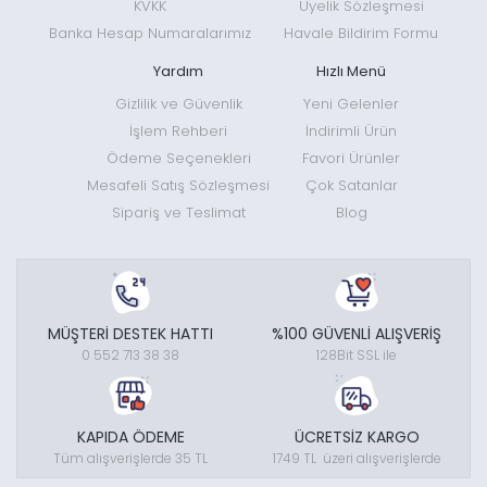
KVKK
Üyelik Sözleşmesi
Banka Hesap Numaralarımız
Havale Bildirim Formu
Yardım
Hızlı Menü
Gizlilik ve Güvenlik
Yeni Gelenler
İşlem Rehberi
İndirimli Ürün
Ödeme Seçenekleri
Favori Ürünler
Mesafeli Satış Sözleşmesi
Çok Satanlar
Sipariş ve Teslimat
Blog
MÜŞTERİ DESTEK HATTI
%100 GÜVENLİ ALIŞVERİŞ
0 552 713 38 38
128Bit SSL ile
KAPIDA ÖDEME
ÜCRETSİZ KARGO
Tüm alışverişlerde 35 TL
1749 TL üzeri alışverişlerde