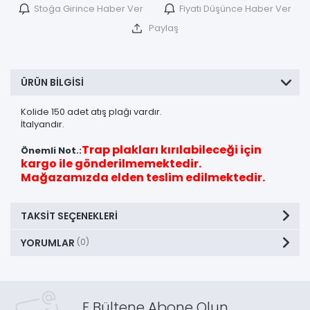
Stoğa Girince Haber Ver
Fiyatı Düşünce Haber Ver
Paylaş
ÜRÜN BILGISI
Kolide 150 adet atış plağı vardır.
İtalyandır.
Trap plakları kırılabileceği için
Önemli Not.:
kargo ile gönderilmemektedir.
Mağazamızda elden teslim edilmektedir.
TAKSIT SEÇENEKLERI
YORUMLAR
(0)
E Bültene Abone Olun