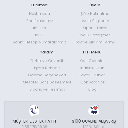
Kurumsal
Üyelik
Hakkımızda
Şifre Hatırlatma
Sertifikalarımız
Üyelik Bilgilerim
İletişim
Sipariş Takibi
KVKK
Üyelik Sözleşmesi
Banka Hesap Numaralarımız
Havale Bildirim Formu
Yardım
Hızlı Menü
Gizlilik ve Güvenlik
Yeni Gelenler
İşlem Rehberi
İndirimli Ürün
Ödeme Seçenekleri
Favori Ürünler
Mesafeli Satış Sözleşmesi
Çok Satanlar
Sipariş ve Teslimat
Blog
MÜŞTERİ DESTEK HATTI
%100 GÜVENLİ ALIŞVERİŞ
0 552 713 38 38
128Bit SSL ile