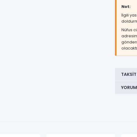
Not:
İlgili y
doldurm
Nüfus c
adresi
gönderm
olacaktı
TAKSIT
YORUM