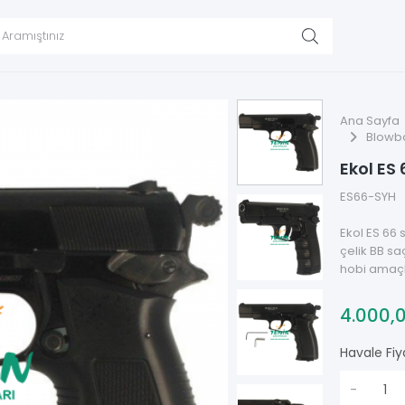
Ana Sayfa
Blowb
Ekol ES
ES66-SYH
Ekol ES 66 
çelik BB s
hobi amaçlı
4.000,
Havale Fiy
-