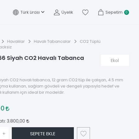
Türk Lirası
Üyelik
Sepetim
0
Havalılar
Havalı Tabancalar
CO2 Tüplü
acksiz
 66 Siyah CO2 Havalı Tabanca
Ekol
siyah CO2 havalı tabanca, 12 gram CO2 tüp ile çalışan, 4.5 mm
açma kullanan, sağlam gövdeli ve dengeli yapısıyla hedef ve
 kullanım için ideal bir modeldir.
00
atı:
3.800,00
+
SEPETE EKLE