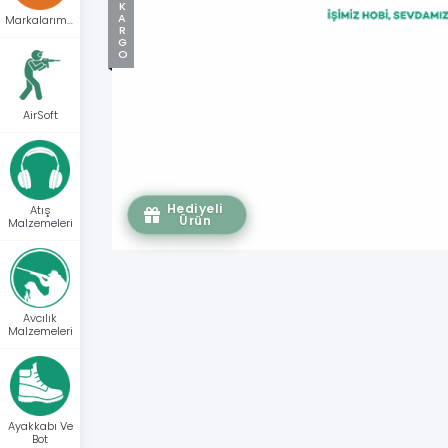
Markalarımız
AirSoft
Hediyeli
Atış
Ürün
Malzemeleri
Avcılık
Malzemeleri
Ayakkabı Ve
Bot