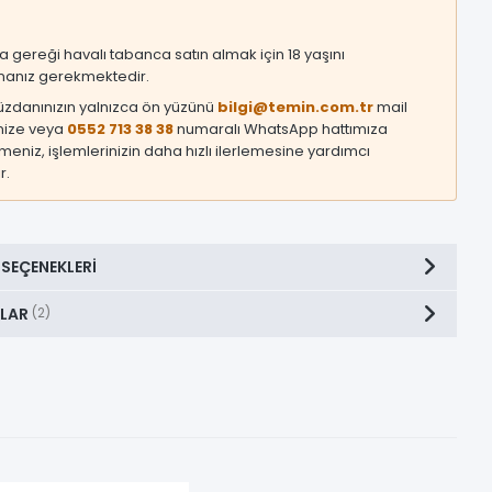
asa gereği havalı tabanca satın almak için 18 yaşını
anız gerekmektedir.
üzdanınızın yalnızca ön yüzünü
bilgi@temin.com.tr
mail
mize veya
0552 713 38 38
numaralı WhatsApp hattımıza
eniz, işlemlerinizin daha hızlı ilerlemesine yardımcı
r.
 SEÇENEKLERI
LAR
(2)