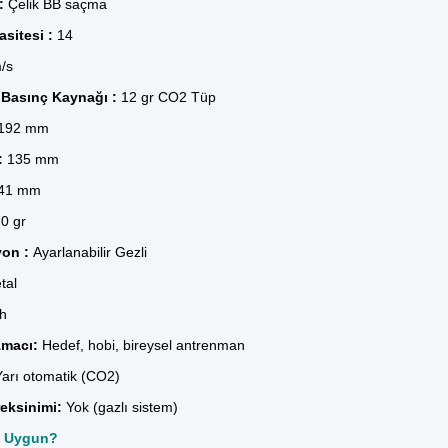
:
Çelik BB saçma
sitesi :
14
/s
 Basınç Kaynağı :
12 gr CO2 Tüp
192 mm
:
135 mm
41 mm
0 gr
yon :
Ayarlanabilir Gezli
tal
h
Amacı:
Hedef, hobi, bireysel antrenman
arı otomatik (CO2)
eksinimi:
Yok (gazlı sistem)
n Uygun?