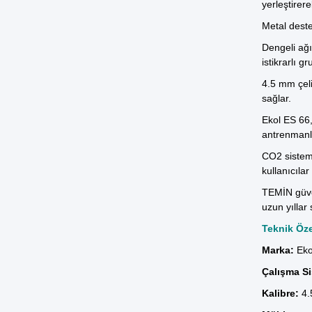
yerleştirere
Metal deste
Dengeli ağı
istikrarlı 
4.5 mm çeli
sağlar.
Ekol ES 66
antrenmanla
CO2 sistemi
kullanıcılar
TEMİN
güve
uzun yıllar 
Teknik Özel
Marka:
Eko
Çalışma Si
Kalibre:
4.