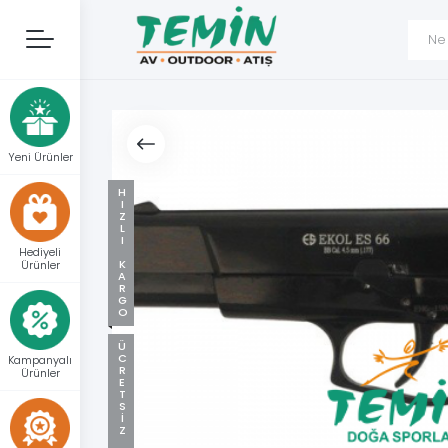
Yeni Ürünler
HIZLI KARGO
Hediyeli
Ürünler
ÜCRETSIZ KARGO
Kampanyalı
Ürünler