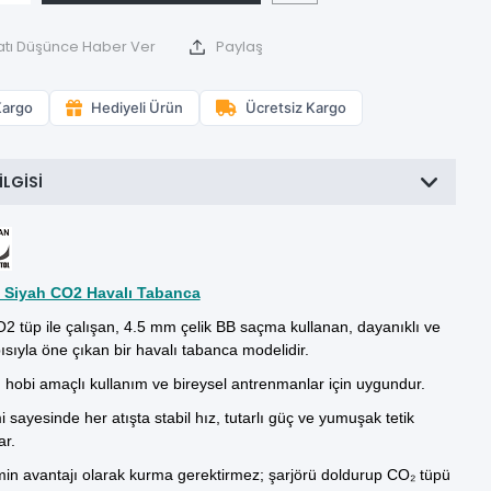
atı Düşünce Haber Ver
Paylaş
Kargo
Hediyeli Ürün
Ücretsiz Kargo
ILGISI
6 Siyah CO2 Havalı Tabanca
2 tüp
ile ç
alışan, 4.5 mm çelik BB saçma kullanan, dayanıklı ve
ısıyla öne çıkan bir havalı tabanca modelidir.
, hobi amaçlı kullanım ve bireysel antrenmanlar için uygundur.
 sayesinde her atışta stabil hız, tutarlı güç ve yumuşak tetik
ar.
min avantajı olarak kurma gerektirmez; şarjörü doldurup CO₂ tüpü