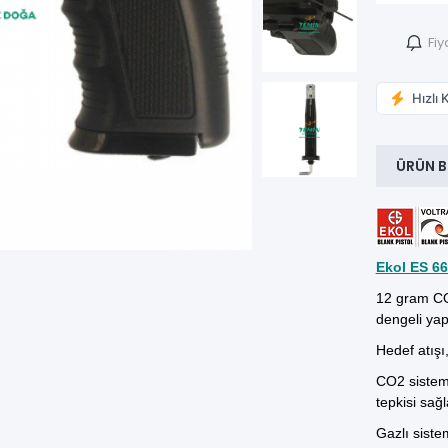
Fiy
Hızlı 
ÜRÜN B
Ekol ES 6
12
gram
CO
dengeli yap
Hedef atışı
CO2 sistemi
tepkisi sağl
Gazlı siste