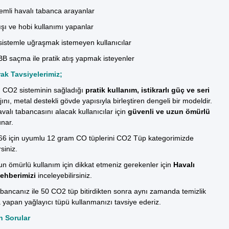
mli havalı tabanca arayanlar
ışı ve hobi kullanımı yapanlar
sistemle uğraşmak istemeyen kullanıcılar
BB saçma
ile pratik atış yapmak isteyenler
ak Tavsiyelerimiz;
, CO2 sisteminin sağladığı
pratik kullanım, istikrarlı güç ve seri
ını, metal destekli gövde yapısıyla birleştiren dengeli bir modeldir.
avalı tabancasını alacak kullanıcılar için
güvenli ve uzun ömürlü
unar.
66 için uyumlu 12 gram CO tüplerini
CO2 Tüp
kategorimizde
rsiniz.
n ömürlü kullanım için dikkat etmeniz gerekenler için
Havalı
ehberimizi
inceleyebilirsiniz.
abancanız ile 50 CO2 tüp bitirdikten sonra aynı zamanda temizlik
a yapan
yağlayıcı tüpü
kullanmanızı tavsiye ederiz.
n Sorular