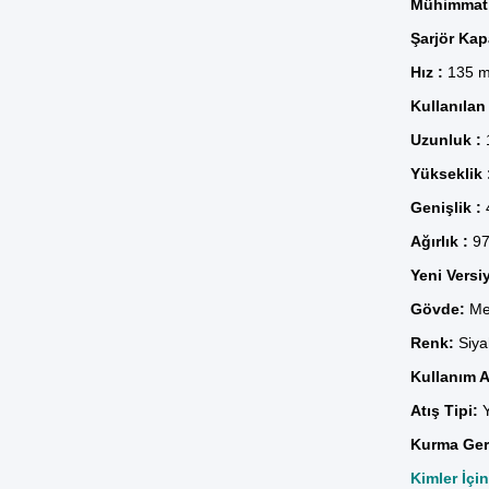
Mühimmat
Şarjör Kapa
Hız :
135 m
Kullanılan
Uzunluk :
Yükseklik 
Genişlik :
Ağırlık :
97
Yeni Versi
Gövde:
Me
Renk:
Siya
Kullanım 
Atış Tipi:
Y
Kurma Ger
Kimler İçi