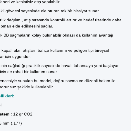
k seri ve kesintisiz atış yapılabilir.
kli gövdesi sayesinde ele oturan tok bir hissiyat sunar.
rlık dağılımı, atış sırasında kontrolü artırır ve hedef üzerinde daha
grupman elde edilmesini sağlar.
k BB saçmaların kolay bulunabilir olması da kullanım avantajı
, kapalı alan atışları, bahçe kullanımı ve poligon tipi bireysel
r için uygundur.
nin sağladığı pratiklik sayesinde havalı tabancaya yeni başlayan
 için de rahat bir kullanım sunar.
ncesiyle sunulan bu model, doğru saçma ve düzenli bakım ile
sorunsuz şekilde kullanılabilir.
likleri:
l
stemi:
12 gr CO2
5 mm (.177)