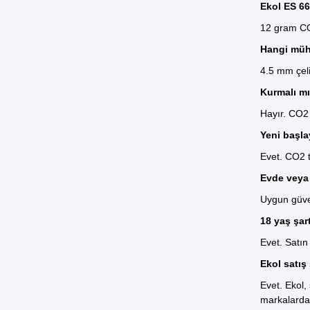
Ekol ES 66
12 gram CO2
Hangi müh
4.5 mm çeli
Kurmalı m
Hayır. CO2 
Yeni başla
Evet. CO2 t
Evde veya 
Uygun güvenl
18 yaş şar
Evet. Satın
Ekol satış
Evet. Ekol,
markalardan 