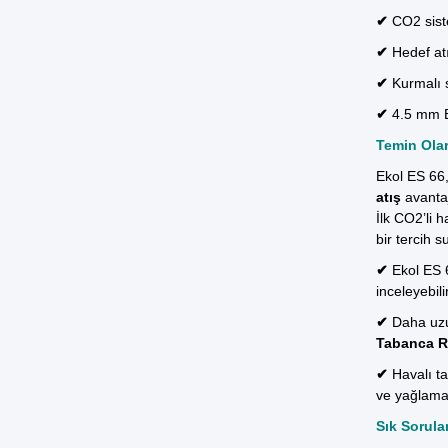
✔
CO2 siste
✔
Hedef at
✔
Kurmalı 
✔
4.5 mm 
Temin Olar
Ekol ES 66
atış
avantaj
İlk CO2’li h
bir tercih s
✔
Ekol ES 
inceleyebili
✔
Daha uzu
Tabanca R
✔
Havalı t
ve yağlam
Sık Sorula