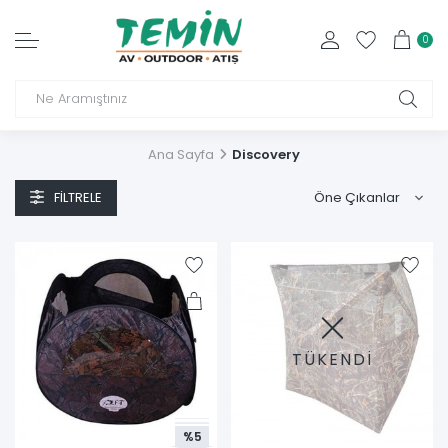
0
Ana Sayfa
Discovery
FILTRELE
TÜKENDİ
%5