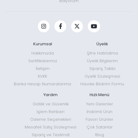
ediyorum.
Kurumsal
Üyelik
Hakkımızda
Şifre Hatırlatma
Sertifikalarımız
Üyelik Bilgilerim
İletişim
Sipariş Takibi
KVKK
Üyelik Sözleşmesi
Banka Hesap Numaralarımız
Havale Bildirim Formu
Yardım
Hızlı Menü
Gizlilik ve Güvenlik
Yeni Gelenler
İşlem Rehberi
İndirimli Ürün
Ödeme Seçenekleri
Favori Ürünler
Mesafeli Satış Sözleşmesi
Çok Satanlar
Sipariş ve Teslimat
Blog