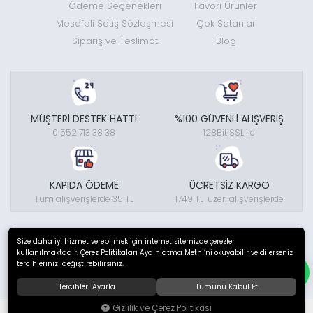
Ödeme Seçenekleri
Favori Ürünler
Mesafeli Satış Sözleşmesi
Çok Satanlar
Sipariş ve Teslimat
Blog
MÜŞTERİ DESTEK HATTI
%100 GÜVENLİ ALIŞVERİŞ
0 552 713 38 38
128Bit SSL ile
KAPIDA ÖDEME
ÜCRETSİZ KARGO
Tüm alışverişlerde 35 TL
1749 TL üzeri alışverişlerde
© 2026
Temin Doğa Sporları Tekstil Elektronik Sanayi Ve Ticaret
Size daha iyi hizmet verebilmek için internet sitemizde çerezler
Ltd.Şti.
. Tüm hakları saklıdır.
kullanılmaktadır. Çerez Politikaları Aydınlatma Metni’ni okuyabilir ve dilerseniz
tercihlerinizi değiştirebilirsiniz.
Tercihleri Ayarla
Tümünü Kabul Et
®
Gizlilik ve Çerez Politikası
Hipotenüs
Yeni Nesil E-Ticaret Sistemleri ile Hazırlanmıştır.