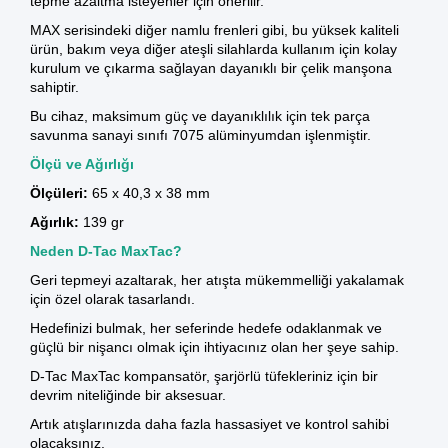
tepme azaltma isteyenler için önerilir.
MAX serisindeki diğer namlu frenleri gibi, bu yüksek kaliteli
ürün, bakım veya diğer ateşli silahlarda kullanım için kolay
kurulum ve çıkarma sağlayan dayanıklı bir çelik manşona
sahiptir.
Bu cihaz, maksimum güç ve dayanıklılık için tek parça
savunma sanayi sınıfı 7075 alüminyumdan işlenmiştir.
Ölçü ve Ağırlığı
Ölçüleri:
65 x 40,3 x 38 mm
Ağırlık:
139 gr
Neden D-Tac MaxTac?
Geri tepmeyi azaltarak, her atışta mükemmelliği yakalamak
için özel olarak tasarlandı.
Hedefinizi bulmak, her seferinde hedefe odaklanmak ve
güçlü bir nişancı olmak için ihtiyacınız olan her şeye sahip.
D-Tac MaxTac kompansatör, şarjörlü tüfekleriniz için bir
devrim niteliğinde bir aksesuar.
Artık atışlarınızda daha fazla hassasiyet ve kontrol sahibi
olacaksınız.