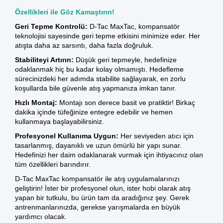
Özellikleri ile Göz Kamaştırın!
Geri Tepme Kontrolü:
D-Tac MaxTac, kompansatör
teknolojisi sayesinde geri tepme etkisini minimize eder. Her
atışta daha az sarsıntı, daha fazla doğruluk.
Stabiliteyi Artırın:
Düşük geri tepmeyle, hedefinize
odaklanmak hiç bu kadar kolay olmamıştı. Hedefleme
sürecinizdeki her adımda stabilite sağlayarak, en zorlu
koşullarda bile güvenle atış yapmanıza imkan tanır.
Hızlı Montaj:
Montajı son derece basit ve pratiktir! Birkaç
dakika içinde tüfeğinize entegre edebilir ve hemen
kullanmaya başlayabilirsiniz.
Profesyonel Kullanıma Uygun:
Her seviyeden atıcı için
tasarlanmış, dayanıklı ve uzun ömürlü bir yapı sunar.
Hedefinizi her daim odaklanarak vurmak için ihtiyacınız olan
tüm özellikleri barındırır.
D-Tac MaxTac kompansatör ile atış uygulamalarınızı
geliştirin! İster bir profesyonel olun, ister hobi olarak atış
yapan bir tutkulu, bu ürün tam da aradığınız şey. Gerek
antrenmanlarınızda, gerekse yarışmalarda en büyük
yardımcı olacak.