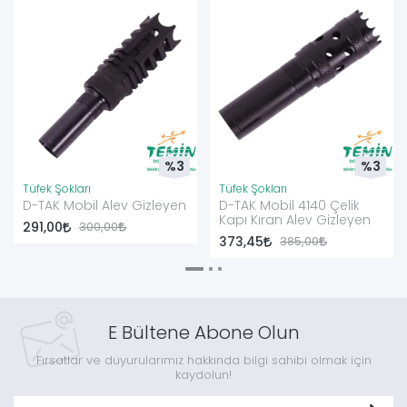
%3
%3
Tüfek Şokları
Tüfek Şokları
D-TAK Mobil Alev Gizleyen
D-TAK Mobil 4140 Çelik
Kapı Kıran Alev Gizleyen
291,00
300,00
373,45
385,00
E Bültene Abone Olun
Fırsatlar ve duyurularımız hakkında bilgi sahibi olmak için
kaydolun!