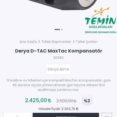
Ana Sayfa
Tüfek Ekipmanları
Tüfek Şokları
Derya D-TAC MaxTac Kompansatör
20082
Derya Arms
12 kalibre av tüfekleri için kompakt MaxTac kompansatör; gazı
45 derece açıyla yönlendirerek geri tepme etkisini %14
azaltmaya yardımcı olur.
2.425,00
2.500,00
%3
Havale Fiyatı:
2.303,75