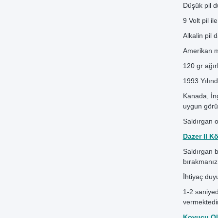
Düşük pil d
9 Volt pil ile
Alkalin pil d
Amerikan me
120 gr ağırl
1993 Yılınd
Kanada, İng
uygun görü
Saldırgan o
Dazer II K
Saldırgan b
bırakmanız y
İhtiyaç duy
1-2 saniye
vermektedir
Kovucu Ol