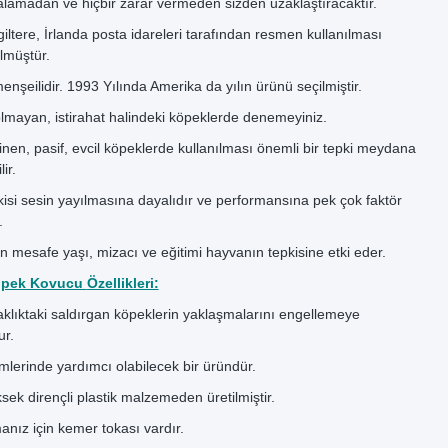
lamadan ve hiçbir zarar vermeden sizden uzaklaştıracaktır.
iltere, İrlanda posta idareleri tarafından resmen kullanılması
lmüştür.
nşeilidir. 1993 Yılında Amerika da yılın ürünü seçilmiştir.
lmayan, istirahat halindeki köpeklerde denemeyiniz.
linen, pasif, evcil köpeklerde kullanılması önemli bir tepki meydana
ir.
kisi sesin yayılmasına dayalıdır ve performansına pek çok faktör
.
 mesafe yaşı, mizacı ve eğitimi hayvanın tepkisine etki eder.
Köpek Kovucu
Özellikleri:
klıktaki saldırgan köpeklerin yaklaşmalarını engellemeye
ur.
mlerinde yardımcı olabilecek bir üründür.
ksek dirençli plastik malzemeden üretilmiştir.
anız için kemer tokası vardır.