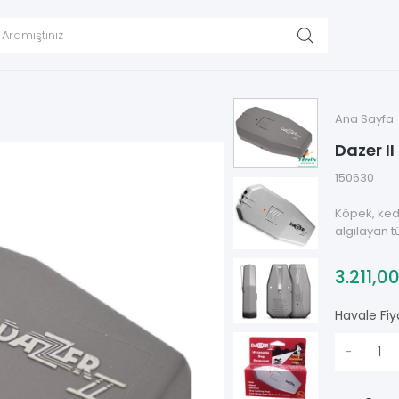
Ana Sayfa
Dazer I
150630
Köpek, kedi,
algılayan t
3.211,0
Havale Fiy
-