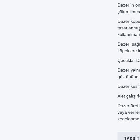
Dazer’in ö
çökertilmes
Dazer köpe
tasarlanmış
kullanılmam
Dazer; sağı
köpeklere k
Çocuklar Da
Dazer yalnız
göz önüne a
Dazer kesin
Alet çalışır
Dazer üretic
veya verile
zedelenmel
TAKSIT