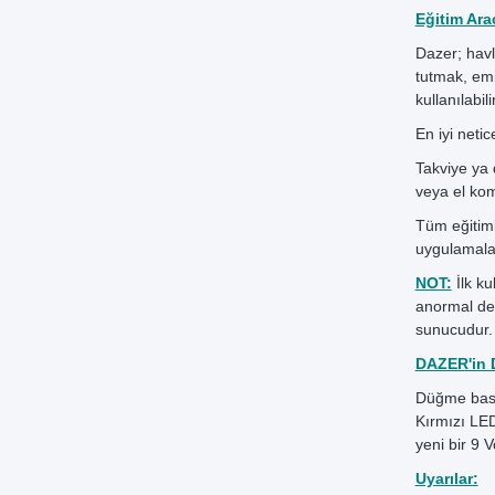
Eğitim Ara
Dazer; hav
tutmak, emi
kullanılabilir
En iyi neti
Takviye ya 
veya el komu
Tüm eğitiml
uygulamalar
NOT:
İlk ku
anormal değ
sunucudur. 
DAZER'in 
Düğme basıl
Kırmızı LED
yeni bir 9 Vo
Uyarılar: