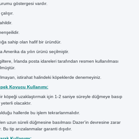
urumu göstergesi vardır.
 çalışır.
ahildir.
nşeilidir.
ığa sahip olan hafif bir üründür.
a Amerika da yılın ürünü seçilmiştir.
iltere, İrlanda posta idareleri tarafından resmen kullanılması
lmüştür.
lmayan, istirahat halindeki köpeklerde denemeyiniz.
öpek Kovucu Kullanımı:
ir köpeği uzaklaştırmak için 1-2 saniye süreyle düğmeye basıp
eterli olacaktır.
ulduğu hallerde bu işlem tekrarlanmalıdır.
den uzun süreli düğmesine basılması Dazer'in devresine zarar
. Bu tip arızalanmalar garanti dışıdır.
arak Kullanımı: