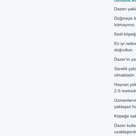
Dazeri yak
Düğmeye bas
tutmayınız.
Kedi köpeği
En iyi neti
doğrultun.
Dazer'in yay
Sürekli çal
olmaktadır.
Hayvan yüks
2-5 metrede
Uzmanların 
yaklaşan h
Köpeğe sab
Dazer kulla
uzaklaştırı