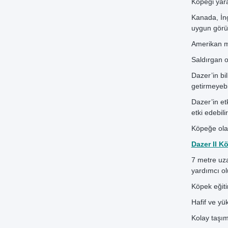
Köpeği yara
Kanada, İng
uygun görü
Amerikan me
Saldırgan o
Dazer’in bi
getirmeyebil
Dazer’in et
etki edebilir
Köpeğe olan
Dazer II 
7 metre uza
yardımcı ol
Köpek eğiti
Hafif ve yü
Kolay taşım