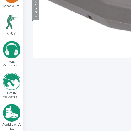
Markalarımız
AirSoft
Atış
Malzemeleri
Avcılık
Malzemeleri
Ayakkabı Ve
Bot