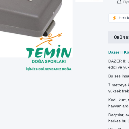
Fiy
Hızlı 
ÜRÜN B
Dazer II 
DAZER II; u
edici ve yü
Bu ses insa
7 metreye 
yüksek frek
Kedi, kurt, 
hayvanlarda 
Dağcılar, a
herkes bu ür