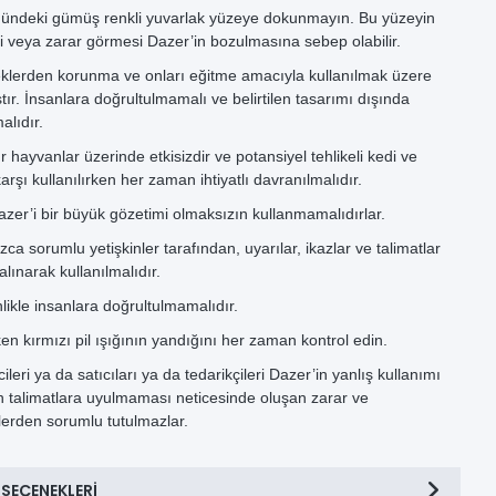
nündeki gümüş renkli yuvarlak yüzeye dokunmayın. Bu yüzeyin
i veya zarar görmesi Dazer’in bozulmasına sebep olabilir.
klerden korunma ve onları eğitme amacıyla kullanılmak üzere
tır. İnsanlara doğrultulmamalı ve belirtilen tasarımı dışında
alıdır.
r hayvanlar üzerinde etkisizdir ve potansiyel tehlikeli kedi ve
arşı kullanılırken her zaman ihtiyatlı davranılmalıdır.
zer’i bir büyük gözetimi olmaksızın kullanmamalıdırlar.
ca sorumlu yetişkinler tarafından, uyarılar, ikazlar ve talimatlar
lınarak kullanılmalıdır.
likle insanlara doğrultulmamalıdır.
ken kırmızı pil ışığının yandığını her zaman kontrol edin.
ileri ya da satıcıları ya da tedarikçileri Dazer’in yanlış kullanımı
n talimatlara uyulmaması neticesinde oluşan zarar ve
erden sorumlu tutulmazlar.
 SEÇENEKLERI