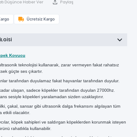
atı Düşünce Haber Ver
Paylaş
Kargo
Ücretsiz Kargo
ILGISI
Köpek Kovucu
ltrasonik teknolojisi kullanarak, zarar vermeyen fakat rahatsız
ksek güçte ses çıkartır.
nlar tarafından duyulamaz fakat hayvanlar tarafından duyulur.
kadar ulaşan, sadece köpekler tarafından duyulan 27000hz.
ans sesiyle köpekleri yaralamadan sizden uzaklaştırır.
tilki, çakal, sansar gibi ultrasonik dalga frekansını algılayan tüm
etkili olacaktır.
vcılar, köpek sahipleri ve saldırgan köpeklerden korunmak isteyen
ünü rahatlıkla kullanabilir.