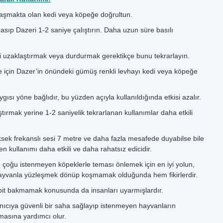
laşmakta olan kedi veya köpeğe doğrultun.
ıp Dazeri 1-2 saniye çalıştırın. Daha uzun süre basılı
 uzaklaştırmak veya durdurmak gerektikçe bunu tekrarlayın.
ce için Dazer’in önündeki gümüş renkli levhayı kedi veya köpeğe
gısı yöne bağlıdır, bu yüzden açıyla kullanıldığında etkisi azalır.
ıştırmak yerine 1-2 saniyelik tekrarlanan kullanımlar daha etkili
ek frekanslı sesi 7 metre ve daha fazla mesafede duyabilse bile
n kullanımı daha etkili ve daha rahatsız edicidir.
çoğu istenmeyen köpeklerle teması önlemek için en iyi yolun,
ayvanla yüzleşmek dönüp koşmamak olduğunda hem fikirlerdir.
it bakmamak konusunda da insanları uyarmışlardır.
nıcıya güvenli bir saha sağlayıp istenmeyen hayvanların
lmasına yardımcı olur.