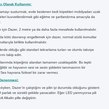
cı Olarak Kullanımı:
lamayı susturmak, evde beslenen kedi köpekleri mobilyadan uzak
rleri kuvvetlendirmek gibi eğitme ve şartlandırma amacıyla da
.
ce için Dazer, 2 metre ya da daha fazla mesafede kullanılmalıdır.
da kötü davranışı engellemek için dazer, normal sözlü komutlar
tlarıyla birlikte kullanılmalıdır.
erde olduğu gibi standart tekrarlama turları ve olumlu takviye
ını takip edin.
llanımda köpeğiniz alandan tamamen uzaklaşabilir. Bu tepki
ildir ve hayvanın sesi ve sesin şiddetini tanımasının bir
Ses hayvana fiziksel bir zarar vermez.
Denenmesi:
ıyken, Dazer’in çalıştığını ve pilin iyi durumda olduğunu gösterir.
 parlak ve sürekli şekilde yanacaktır. Eğer LED yanmıyorsa pili
lt Alkalin pille değiştirin.