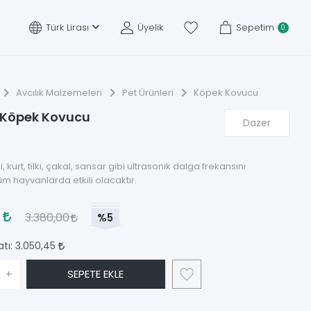
Türk Lirası
Üyelik
Sepetim
0
Avcılık Malzemeleri
Pet Ürünleri
Köpek Kovucu
I Köpek Kovucu
Dazer
 kurt, tilki, çakal, sansar gibi ultrasonik dalga frekansını
üm hayvanlarda etkili olacaktır.
0
3.380,00
%5
atı:
3.050,45
+
SEPETE EKLE