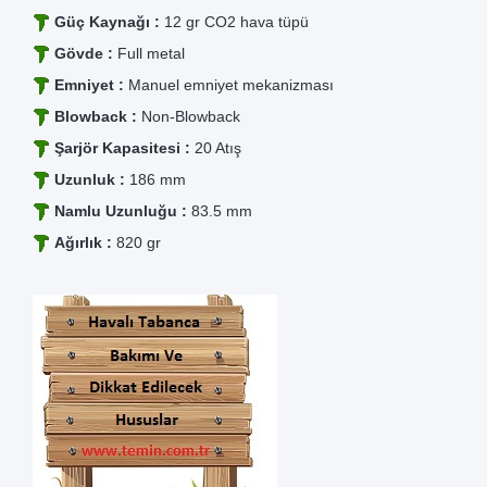
Güç Kaynağı :
12 gr CO2 hava tüpü
Gövde :
Full metal
Emniyet :
Manuel emniyet mekanizması
Blowback :
Non-Blowback
Şarjör Kapasitesi :
20 Atış
Uzunluk :
186 mm
Namlu Uzunluğu :
83.5 mm
Ağırlık :
820 gr