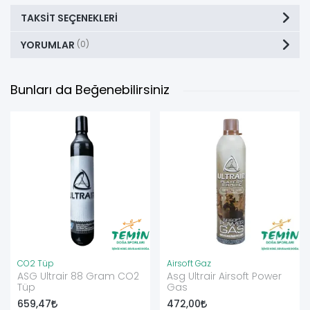
TAKSIT SEÇENEKLERI
YORUMLAR
(0)
Bunları da Beğenebilirsiniz
CO2 Tüp
Airsoft Gaz
ASG Ultrair 88 Gram CO2
Asg Ultrair Airsoft Power
Tüp
Gas
659,47
472,00