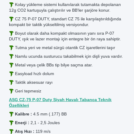
Kolay yükleme sistemi kullanılarak tutamakta depolanan
12g CO2 kartuşuyla çalıştırılır ve BB'ler şarjöre konur.
CZ 75 P-07 DUTY, standart CZ 75 ile karşılaştırıldığında
kompakt bir taktik yükseltilmiş versiyondur.
Boyut olarak daha kompakt olmasının yanı sıra P-07
DUTY, ışık ve lazer montajı için entegre bir ön raya sahiptir.
Tutma yeri ve metal sürgü otantik CZ işaretlerini taşır
Namlu ucunda susturucu takabilmek için dişli yuva vardır.
Metal veya çelik BBs tip bilye saçma atar.
Easyload hızlı dolum
Taktik aksesuar rayı
Geri tepmesiz
ASG CZ-75 P-07 Duty Siyah Havalı Tabanca Teknik
Özellikleri
Kalibre :
4.5 mm (.177) BB
Enerji :
2,1 - 2,5 Joules
Atış Hızı :
119 m/s