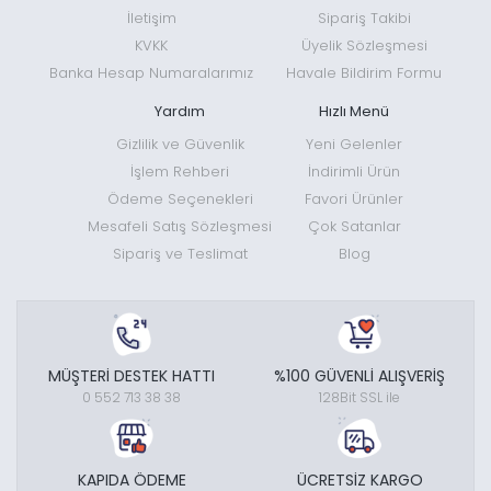
İletişim
Sipariş Takibi
KVKK
Üyelik Sözleşmesi
Banka Hesap Numaralarımız
Havale Bildirim Formu
Yardım
Hızlı Menü
Gizlilik ve Güvenlik
Yeni Gelenler
İşlem Rehberi
İndirimli Ürün
Ödeme Seçenekleri
Favori Ürünler
Mesafeli Satış Sözleşmesi
Çok Satanlar
Sipariş ve Teslimat
Blog
MÜŞTERİ DESTEK HATTI
%100 GÜVENLİ ALIŞVERİŞ
0 552 713 38 38
128Bit SSL ile
KAPIDA ÖDEME
ÜCRETSİZ KARGO