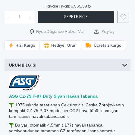
Havale Fiyatı:
5.565,38
SEPETE EKLE
-
+
Fiyatı Düşünce Haber Ver
Paylaş
Hızlı Kargo
Hediyeli Ürün
Ücretsiz Kargo
ÜRÜN BILGISI
ASG CZ-75 P-07 Duty Siyah Havalı Tabanca
1975 yılında tasarlanan Çek üreticisi Ceska Zbrojovkanın
kompakt CZ 75 P-07 modelinin CO2 hava tüpü ile çalışan
tam lisanslı havalı tabancasıdır.
Bu yarı otomatik 4.5mm (.177) havalı tabanca
versiyonudur ve tamamen CZ tarafından lisanslanmıştır.