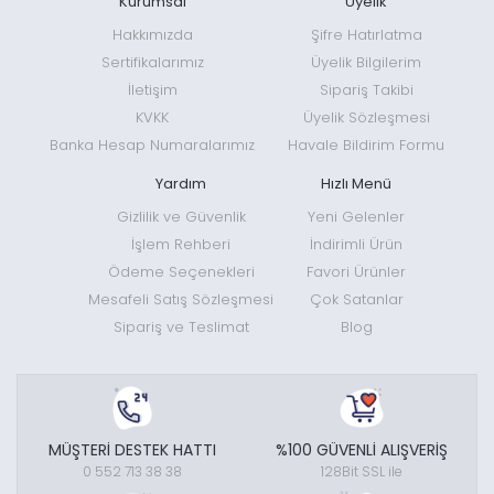
Kurumsal
Üyelik
Hakkımızda
Şifre Hatırlatma
Sertifikalarımız
Üyelik Bilgilerim
İletişim
Sipariş Takibi
KVKK
Üyelik Sözleşmesi
Banka Hesap Numaralarımız
Havale Bildirim Formu
Yardım
Hızlı Menü
Gizlilik ve Güvenlik
Yeni Gelenler
İşlem Rehberi
İndirimli Ürün
Ödeme Seçenekleri
Favori Ürünler
Mesafeli Satış Sözleşmesi
Çok Satanlar
Sipariş ve Teslimat
Blog
MÜŞTERİ DESTEK HATTI
%100 GÜVENLİ ALIŞVERİŞ
0 552 713 38 38
128Bit SSL ile