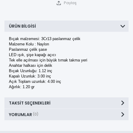
Paylaş
ÜRÜN BILGISI
Bıçak
malzemesi:
3Cr13
paslanmaz
çelik
Malzeme
Kolu
: Naylon
Paslanmaz çelik şase
LED ışık
,
şişe kapağı
açıcı
Tek elle
açılması için
büyük tırnak
takma yeri
Anahtar
halkası
için
delik
Bıçak Uzunluğu:
1.12
inç
Kapalı Uzunluk
:
3.00
inç
Açık
Toplam uzunluk
:
4.00
inç
Ağırlık:
1.20
gr
TAKSIT SEÇENEKLERI
YORUMLAR
(0)