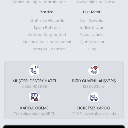
Banka Hesap Numaralarımız
Havale Bildirim Formu
Yardım
Hızlı Menü
Gizlilik ve Güvenlik
Yeni Gelenler
İşlem Rehberi
İndirimli Ürün
Ödeme Seçenekleri
Favori Ürünler
Mesafeli Satış Sözleşmesi
Çok Satanlar
Sipariş ve Teslimat
Blog
MÜŞTERİ DESTEK HATTI
%100 GÜVENLİ ALIŞVERİŞ
0 552 713 38 38
128Bit SSL ile
KAPIDA ÖDEME
ÜCRETSİZ KARGO
Tüm alışverişlerde 35 TL
1749 TL üzeri alışverişlerde