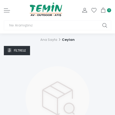
0
Ana Sayfa
Ceylan
FILTRELE