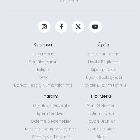
ediyorum.
Kurumsal
Üyelik
Hakkımızda
Şifre Hatırlatma
Sertifikalarımız
Üyelik Bilgilerim
İletişim
Sipariş Takibi
KVKK
Üyelik Sözleşmesi
Banka Hesap Numaralarımız
Havale Bildirim Formu
Yardım
Hızlı Menü
Gizlilik ve Güvenlik
Yeni Gelenler
İşlem Rehberi
İndirimli Ürün
Ödeme Seçenekleri
Favori Ürünler
Mesafeli Satış Sözleşmesi
Çok Satanlar
Sipariş ve Teslimat
Blog