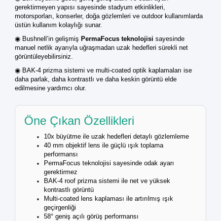
gerektirmeyen yapısı sayesinde stadyum etkinlikleri,
motorsporları, konserler, doğa gözlemleri ve outdoor kullanımlarda
üstün kullanım kolaylığı sunar.
◉ Bushnell’in gelişmiş
PermaFocus teknolojisi
sayesinde
manuel netlik ayarıyla uğraşmadan uzak hedefleri sürekli net
görüntüleyebilirsiniz.
◉ BAK-4 prizma sistemi ve multi-coated optik kaplamaları ise
daha parlak, daha kontrastlı ve daha keskin görüntü elde
edilmesine yardımcı olur.
Öne Çıkan Özellikleri
10x büyütme ile uzak hedefleri detaylı gözlemleme
40 mm objektif lens ile güçlü ışık toplama
performansı
PermaFocus teknolojisi sayesinde odak ayarı
gerektirmez
BAK-4 roof prizma sistemi ile net ve yüksek
kontrastlı görüntü
Multi-coated lens kaplaması ile artırılmış ışık
geçirgenliği
58° geniş açılı görüş performansı