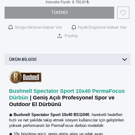
Havale Fiyatı:
6.791,91
TÜKENDİ
Stoğa Girince Haber Ver
Fiyatı Düşünce Haber Ver
Paylaş
ÜRÜN BILGISI
Bushnell Spectator Sport 10x40 PermaFocus
Dürbün
| Geniş Açılı Profesyonel Spor ve
Outdoor El Dürbünü
◉
Bushnell Spectator Sport 10x40 BS11040
, hareketli hedefleri
hızlı ve net şekilde takip etmek isteyen kullanıcılar için geliştirilen
yüksek performanslı bir PermaFocus dürbün modelidir.
◉ 10x büyütme gücü, geniş görüş alanı ve odak ayarı