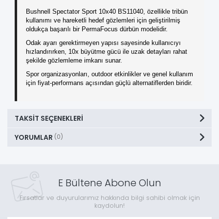
Bushnell Spectator Sport 10x40 BS11040, özellikle tribün
kullanımı ve hareketli hedef gözlemleri için geliştirilmiş
oldukça başarılı bir PermaFocus dürbün modelidir.
Odak ayarı gerektirmeyen yapısı sayesinde kullanıcıyı
hızlandırırken, 10x büyütme gücü ile uzak detayları rahat
şekilde gözlemleme imkanı sunar.
Spor organizasyonları, outdoor etkinlikler ve genel kullanım
için fiyat-performans açısından güçlü alternatiflerden biridir.
TAKSIT SEÇENEKLERI
YORUMLAR
(0)
E Bültene Abone Olun
Fırsatlar ve duyurularımız hakkında bilgi sahibi olmak için
kaydolun!