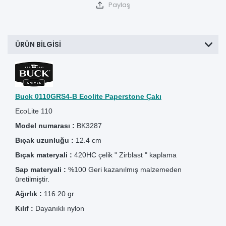
Paylaş
ÜRÜN BILGISI
Buck 0110GRS4-B Ecolite Paperstone Çakı
EcoLite 110
Model numarası :
BK3287
Bıçak uzunluğu :
12.4 cm
Bıçak materyali :
420HC çelik " Zirblast " kaplama
Sap materyali :
%100 Geri kazanılmış malzemeden
üretilmiştir.
Ağırlık :
116.20 gr
Kılıf :
Dayanıklı nylon