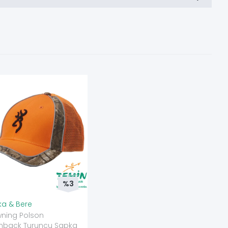
%3
a & Bere
ning Polson
hback Turuncu Şapka