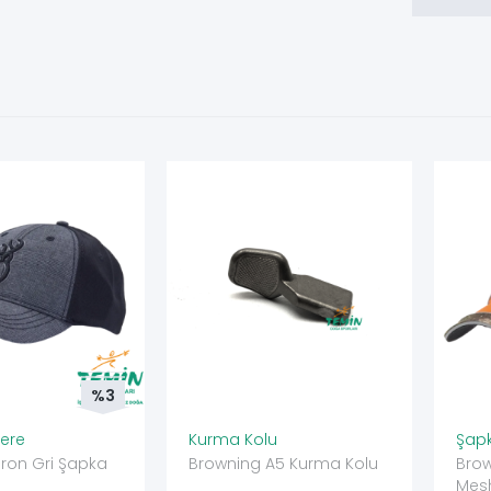
%3
ere
Kurma Kolu
Şapk
Iron Gri Şapka
Browning A5 Kurma Kolu
Brow
Mes