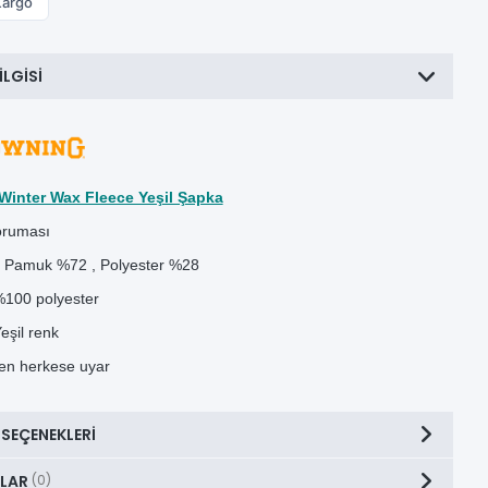
Kargo
ILGISI
Winter Wax Fleece Yeşil Şapka
oruması
 Pamuk %72 , Polyester %28
%100 polyester
eşil renk
en herkese uyar
 SEÇENEKLERI
LAR
(0)