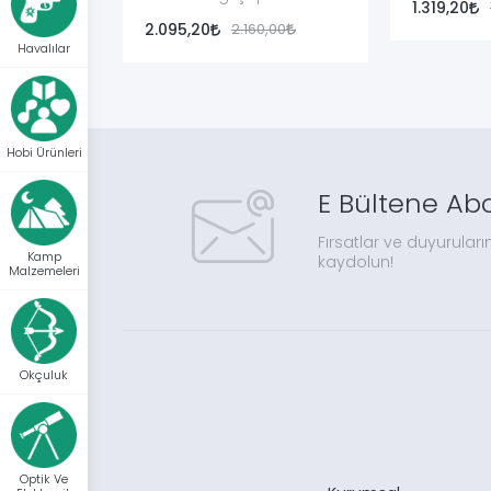
1.319,20
2.095,20
2.160,00
Havalılar
Hobi Ürünleri
E Bültene Ab
Fırsatlar ve duyuruları
Kamp
kaydolun!
Malzemeleri
Okçuluk
Optik Ve