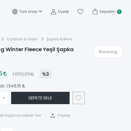
Türk Lirası
Üyelik
Sepetim
0
Outdoor & Giyim
Şapka & Bere
g Winter Fleece Yeşil Şapka
Browning
35
1.655,00
%3
atı:
1.549,16
+
SEPETE EKLE
atı Düşünce Haber Ver
Paylaş