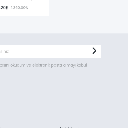
9,20
1.360,00
ikasını
okudum ve elektronik posta almayı kabul