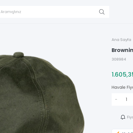
Ana Sayfa
Brownin
308984
1.605,
Havale Fiy
-
Fiy