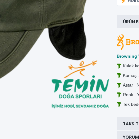
Hızlı 
ÜRÜN B
Browning 
Kulak k
Kumaş :
Astar : 
Renk : Y
Tek bed
TAKSIT
YORUM