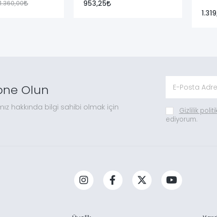
1.360,00
953,25
1.31
one Olun
mız hakkında bilgi sahibi olmak için
Gizlilik polit
ediyorum.