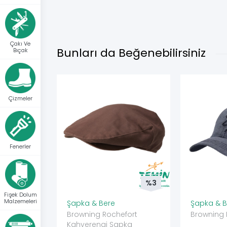
Çakı Ve
Bunları da Beğenebilirsiniz
Bıçak
Çizmeler
Fenerler
%3
Fişek Dolum
Malzemeleri
Şapka & Bere
Şapka & B
Browning Rochefort
Browning 
Kahverengi Şapka