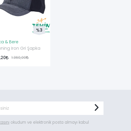
%3
a & Bere
ning Iron Gri Şapka
9,20
1.360,00
ikasını
okudum ve elektronik posta almayı kabul