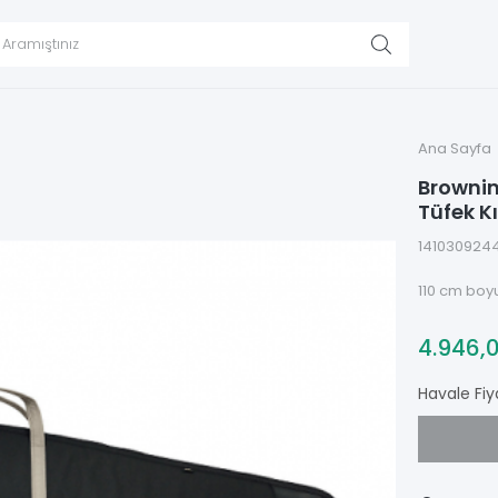
Ana Sayfa
Brownin
Tüfek Kıl
141030924
110 cm boyu
4.946,
Havale Fiy