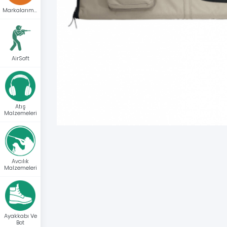
Markalarımız
AirSoft
Atış
Malzemeleri
Avcılık
Malzemeleri
Ayakkabı Ve
Bot