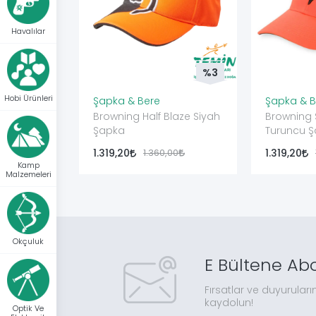
Havalılar
%3
Hobi Ürünleri
Şapka & Bere
Şapka & B
Browning Half Blaze Siyah
Browning 
Şapka
Turuncu 
1.319,20
1.360,00
1.319,20
Kamp
Malzemeleri
Okçuluk
E Bültene Ab
Fırsatlar ve duyuruları
kaydolun!
Optik Ve