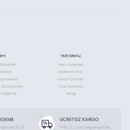
dım
Hızlı Menü
e Güvenlik
Yeni Gelenler
ehberi
İndirimli Ürün
enekleri
Favori Ürünler
ş Sözleşmesi
Çok Satanlar
 Teslimat
Blog
ÖDEME
ÜCRETSİZ KARGO
rişlerde 35 TL
1749 TL üzeri alışverişlerde