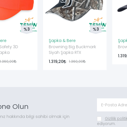
%3
%3
ere
Şapka & Bere
Şapk
Safety 3D
Browning Big Buckmark
Brow
Şapka
Siyah Şapka RTX
1.31
1.360,00
1.319,20
1.360,00
one Olun
mız hakkında bilgi sahibi olmak için
Gizlilik polit
ediyorum.