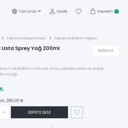
Türk Lirası
Üyelik
Sepetim
0
Tabanca Ekipmanları
Tabanca Bakım Yağları
ol Usta Sprey Yağ 200ml
Ballistol
ün Kralı Ballistol Usta çok yönlü, yüksek kaliteli ve düşük
200 ml yağ
0
atı:
285,00
+
SEPETE EKLE