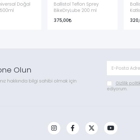
Universal Doğal
Ballistol Teflon Sprey
Ball
ı 500ml
BikeDryLube 200 ml
Katk
Yağı
375,00
320
one Olun
mız hakkında bilgi sahibi olmak için
Gizlilik polit
ediyorum.