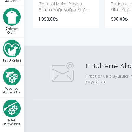
Elektronik
Ballistol Metal Boyası,
Ballistol 
Bakım Yağı, Soğuk Yağ
Silah Yağ
Çözücü Çok Yönlü Çantalı
1.890,00
930,00
Set
Outdoor
Giyim
Pet Ürünleri
E Bültene Ab
Fırsatlar ve duyuruları
kaydolun!
Tabanca
Ekipmanları
Tüfek
Ekipmanları