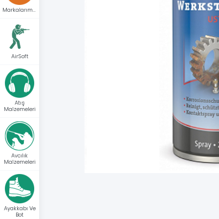
Markalarımız
AirSoft
Atış
Malzemeleri
Avcılık
Malzemeleri
Ayakkabı Ve
Bot