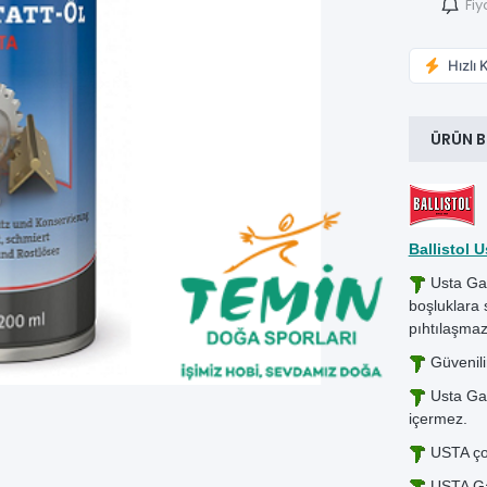
Fiy
Hızlı 
ÜRÜN B
​Ballistol
Usta Gar
boşluklara 
pıhtılaşmaz
Güvenili
Usta Gara
içermez.
USTA çok 
USTA Gar