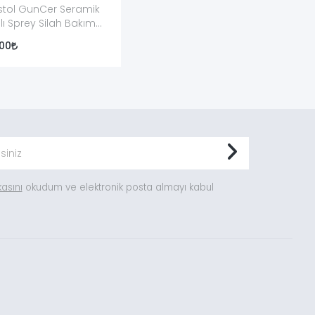
istol GunCer Seramik
ılı Sprey Silah Bakım
 50ml
,00
ikasını
okudum ve elektronik posta almayı kabul