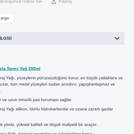
atı Düşünce Haber Ver
Paylaş
Kargo
ILGISI
 Usta Sprey Yağ 200ml
aj Yağı, yüzeylerin pürüzsüzlüğünü korur, en küçük çatlaklara ve
sızar, tüm metal yüzeyleri sudan arındırır, yapışkanlaşmaz ve
.
r ve uzun ömürlü pas koruması sağlar.
j Yağı silikon, klorlu hidrokarbonlar ve ozana zararlı gazlar
yönlü, yüksek kaliteli ve düşük maliyetli bir araçtır.
aj Yağı, herşeyi gıcırtıdan ve sıkışmaktan korur.