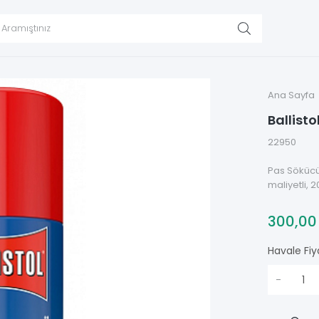
Ana Sayfa
Ballist
22950
Pas Sökücün
maliyetli, 
300,0
Havale Fiy
-