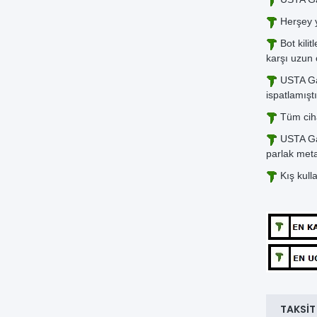
Herşey ye
Bot kilit
karşı uzun
USTA Gar
ispatlamıştı
Tüm ciha
USTA Gara
parlak meta
Kış kulla
TAKSIT