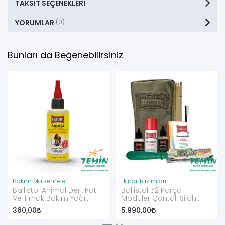
TAKSIT SEÇENEKLERI
YORUMLAR
(0)
Bunları da Beğenebilirsiniz
Bakım Malzemeleri
Harbi Takımları
Ballistol Animal Deri, Pati
Ballistol 52 Parça
Ve Tırnak Bakım Yağı
Modüler Çantalı Silah
100ml.
Temizlik Seti
360,00
5.990,00