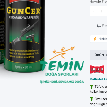
Havale Fiy
-
Fiy
Hızlı 
ÜRÜN B
Ballistol 
Tüfek, av
kolluk kuvve
Özel ser
doğruluğu s