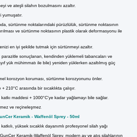
i ve ateşli silahın bozulmasını azaltır.
i yumuşatır.
nda, sürtünme noktalarındaki pürüzlülük, sürtünme noktasının
ırılması ve sürtünme noktasının plastik olarak deformasyonu ile
izi en iyi şekilde tutmak için sürtünmeyi azaltır.
parazitle sonuçlanan, kendinden yüklemeli tabancaları ve
zayıf yük mühimmatı ile bile) yeniden yüklerken azaltılmış güç
l korozyon koruması, sürtünme korozyonunu önler.
 + 210°C arasında bir sıcaklıkta çalışır.
katkı maddesi + 1000°C'ye kadar yağlamayı bile sağlar.
mez ve reçineleşmez
.
GunCer Keramik - Waffenöl Sprey - 50ml
katkılı, yüksek sıcaklık dayanımlı profesyonel silah yağı
l GunCer Keramik-Waffenöl Sprey, modern av ve atış silahlarının