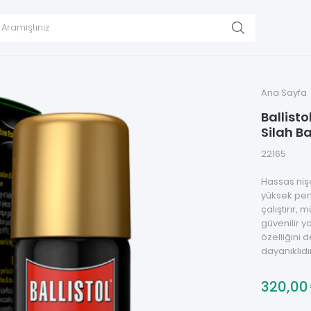
Ana Sayfa
Ballist
Silah B
22165
Hassas nişan
yüksek perf
çalıştırır
güvenilir 
özelliğini 
dayanıklıdır
320,0