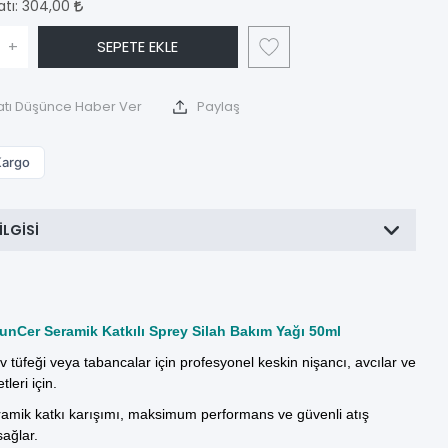
atı:
304,00
+
SEPETE EKLE
atı Düşünce Haber Ver
Paylaş
Kargo
ILGISI
GunCer Seramik Katkılı Sprey Silah Bakım Yağı 50ml
 tüfeği veya tabancalar için profesyonel keskin nişancı, avcılar ve
tleri için.
amik katkı karışımı, maksimum performans ve güvenli atış
ağlar.