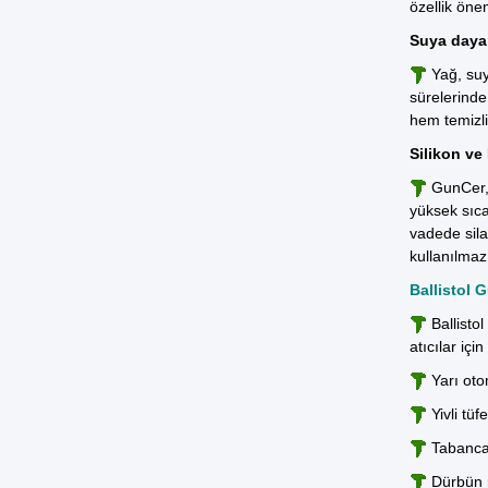
özellik önem
Suya dayan
Yağ, su
sürelerinde
hem temizli
Silikon ve
GunCer, 
yüksek sıca
vadede sil
kullanılmaz
Ballistol
Ballisto
atıcılar içi
Yarı oto
Yivli tüf
Tabancal
Dürbün m