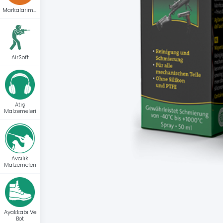
Markalarımız
AirSoft
Atış
Malzemeleri
Avcılık
Malzemeleri
Ayakkabı Ve
Bot