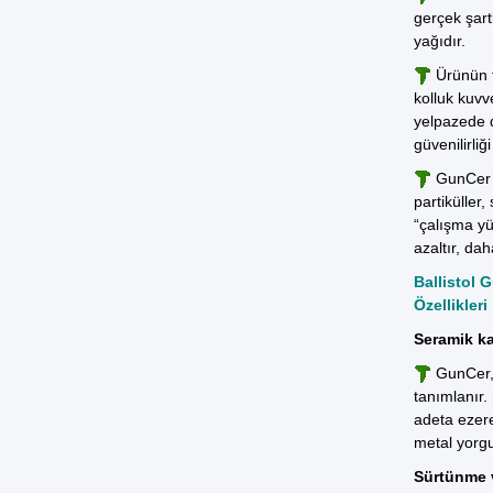
gerçek şart
yağıdır.
Ürünün f
kolluk kuvv
yelpazede 
güvenilirli
GunCer’i
partiküller
“çalışma yü
azaltır, dah
Ballistol 
Özellikleri
Seramik ka
GunCer, 
tanımlanır.
adeta ezer
metal yorgu
Sürtünme v