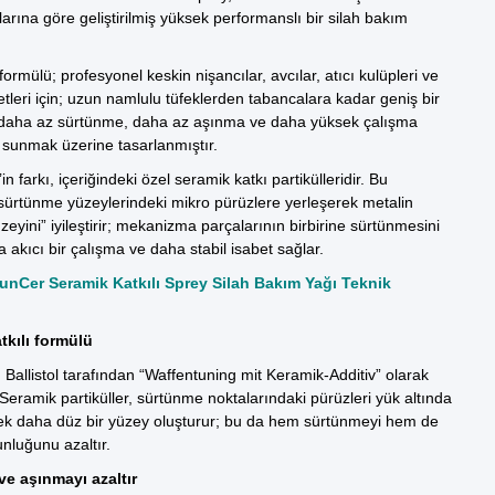
larına göre geliştirilmiş yüksek performanslı bir silah bakım
ormülü; profesyonel keskin nişancılar, avcılar, atıcı kulüpleri ve
etleri için; uzun namlulu tüfeklerden tabancalara kadar geniş bir
daha az sürtünme, daha az aşınma ve daha yüksek çalışma
ği sunmak üzerine tasarlanmıştır.
n farkı, içeriğindeki özel seramik katkı partikülleridir. Bu
, sürtünme yüzeylerindeki mikro pürüzlere yerleşerek metalin
zeyini” iyileştirir; mekanizma parçalarının birbirine sürtünmesini
a akıcı bir çalışma ve daha stabil isabet sağlar.
GunCer Seramik Katkılı Sprey Silah Bakım Yağı Teknik
tkılı formülü
Ballistol tarafından “Waffentuning mit Keramik-Additiv” olarak
 Seramik partiküller, sürtünme noktalarındaki pürüzleri yük altında
ek daha düz bir yüzey oluşturur; bu da hem sürtünmeyi hem de
nluğunu azaltır.
e aşınmayı azaltır