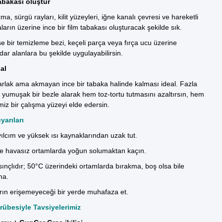
tabakası oluştur
a, sürgü rayları, kilit yüzeyleri, iğne kanalı çevresi ve hareketli
ların üzerine ince bir film tabakası oluşturacak şekilde sık.
se bir
temizleme bezi
, keçeli parça veya fırça ucu üzerine
dar alanlara bu şekilde uygulayabilirsin.
al
rlak ama akmayan ince bir tabaka halinde kalması ideal. Fazla
 yumuşak bir bezle alarak hem toz-tortu tutmasını azaltırsın, hem
iz bir çalışma yüzeyi elde edersin.
yarıları
vılcım ve yüksek ısı kaynaklarından uzak tut.
ve havasız ortamlarda yoğun solumaktan kaçın.
ınçlıdır; 50°C üzerindeki ortamlarda bırakma, boş olsa bile
ma.
rın erişemeyeceği bir yerde muhafaza et.
übesiyle Tavsiyelerimiz