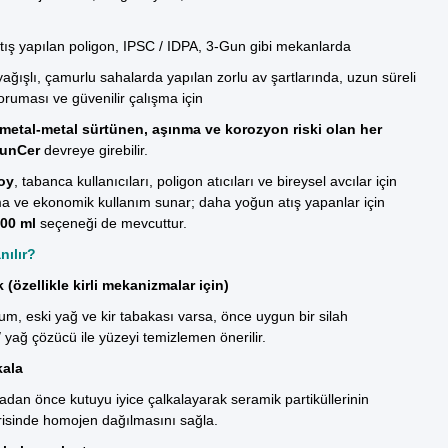
ış yapılan poligon, IPSC / IDPA, 3-Gun gibi mekanlarda
ağışlı, çamurlu sahalarda yapılan zorlu av şartlarında, uzun süreli
ruması ve güvenilir çalışma için
metal-metal sürtünen, aşınma ve korozyon riski olan her
unCer
devreye girebilir.
oy
, tabanca kullanıcıları, poligon atıcıları ve bireysel avcılar için
ma ve ekonomik kullanım sunar; daha yoğun atış yapanlar için
00 ml
seçeneği de mevcuttur.
nılır?
 (özellikle kirli mekanizmalar için)
um, eski yağ ve kir tabakası varsa, önce uygun bir silah
 / yağ çözücü ile yüzeyi temizlemen önerilir.
kala
dan önce kutuyu iyice çalkalayarak seramik partiküllerinin
risinde homojen dağılmasını sağla.