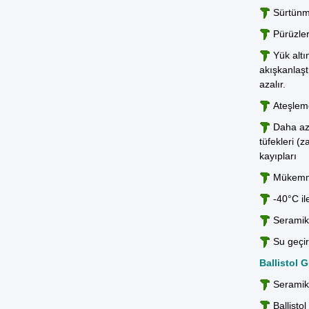
Sürtünmey
Pürüzler
Yük altı
akışkanlaşt
azalır.
Ateşlemen
Daha az 
tüfekleri (
kayıpları
Mükemme
-40°C ile
Seramik 
Su geçir
Ballistol 
Seramik 
Ballisto