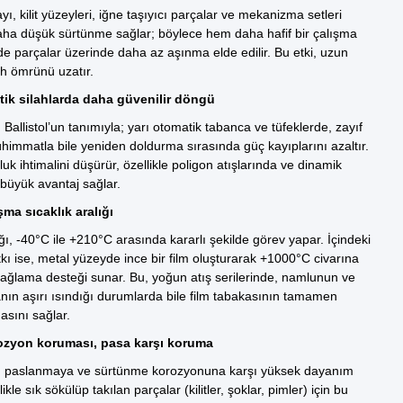
yı, kilit yüzeyleri, iğne taşıyıcı parçalar ve mekanizma setleri
aha düşük sürtünme sağlar; böylece hem daha hafif bir çalışma
de parçalar üzerinde daha az aşınma elde edilir. Bu etki, uzun
h ömrünü uzatır.
tik silahlarda daha güvenilir döngü
Ballistol’un tanımıyla; yarı otomatik tabanca ve tüfeklerde, zayıf
immatla bile yeniden doldurma sırasında güç kayıplarını azaltır.
uk ihtimalini düşürür, özellikle poligon atışlarında ve dinamik
büyük avantaj sağlar.
şma sıcaklık aralığı
ğı, -40°C ile +210°C arasında kararlı şekilde görev yapar. İçindeki
kı ise, metal yüzeyde ince bir film oluşturarak +1000°C civarına
yağlama desteği sunar. Bu, yoğun atış serilerinde, namlunun ve
n aşırı ısındığı durumlarda bile film tabakasının tamamen
sını sağlar.
ozyon koruması, pasa karşı koruma
 paslanmaya ve sürtünme korozyonuna karşı yüksek dayanım
ikle sık sökülüp takılan parçalar (kilitler, şoklar, pimler) için bu