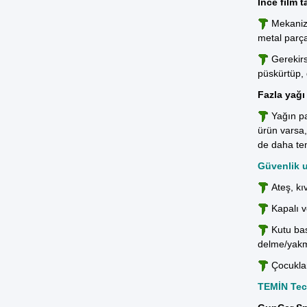
İnce film 
Mekanizm
metal parça
Gerekir
püskürtüp, 
Fazla yağı 
Yağın pa
ürün varsa,
de daha tem
Güvenlik u
Ateş, kı
Kapalı 
Kutu bas
delme/yak
Çocukla
TEMİN Tecr