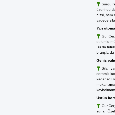
Sürgü ra
üzerinde d
hissi, hem 
vadede sila
Yarı otoma
GunCer, 
dolumlu müh
Bu da tutukl
branşlarda 
Geniş çalı
Silah ya
seramik kat
kadar acil 
mekanizmanı
kaybolmama
Üstün kor
GunCer,
sunar. Özell