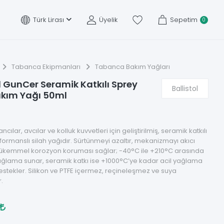
Türk Lirası
Üyelik
Sepetim
0
Tabanca Ekipmanları
Tabanca Bakım Yağları
ol GunCer Seramik Katkılı Sprey
Ballistol
akım Yağı 50ml
cılar, avcılar ve kolluk kuvvetleri için geliştirilmiş, seramik katkılı
ormanslı silah yağıdır. Sürtünmeyi azaltır, mekanizmayı akıcı
, mükemmel korozyon koruması sağlar; -40°C ile +210°C arasında
yağlama sunar, seramik katkı ise +1000°C’ye kadar acil yağlama
destekler. Silikon ve PTFE içermez, reçineleşmez ve suya
.
0