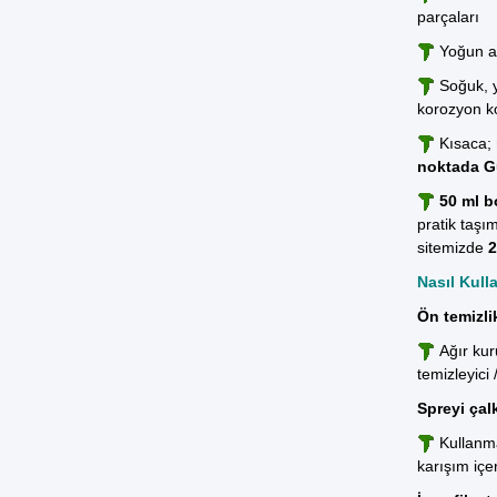
parçaları
Yoğun at
Soğuk, y
korozyon ko
Kısaca;
noktada
G
50 ml b
pratik taşı
sitemizde
2
Nasıl Kulla
Ön temizlik
Ağır kur
temizleyici
Spreyi çal
Kullanma
karışım içe