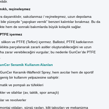
lidir.
ıklı, reçineleşmez
ya dayanıklıdır, sakızlanmaz / reçineleşmez, uzun depolama
 bile yüzeyde “yapışkan vernik” benzeri kalıntılar bırakmaz. Bu da
kte hem de sonraki bakımlarda büyük kolaylık sağlar.
 PTFE içermez
silikon ve PTFE (Teflon) içermez. Ballistol, PTFE katkılarının
klıkta parçalanarak zararlı asitler oluşturabileceğini ve uzun
aha zarar verebileceğini vurgular; bu nedenle GunCer’de PTFE
.
 GunCer Seramik
Kullanım Alanları
l GunCer Keramik-Waffenöl Sprey; hem avcılar hem de sportif
n geniş bir kullanım yelpazesine sahiptir:
matik ve pompalı av tüfekleri
ekler ve silahlar (av, taktik, spor amaçlı)
ar ve revolverler
ontaj vidaları, sürgü rayları, kilit takozları ve mekanizma