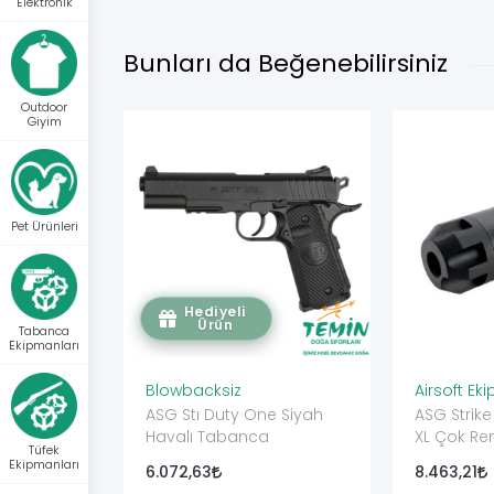
Elektronik
Bunları da Beğenebilirsiniz
Outdoor
Giyim
Pet Ürünleri
Hediyeli
Ürün
Tabanca
Ekipmanları
Blowbacksiz
Airsoft E
ASG Stı Duty One Siyah
ASG Strik
Havalı Tabanca
XL Çok Ren
Tüfek
Ünitesi 
Ekipmanları
6.072,63
8.463,21