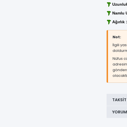
Uzunluk
Namlu U
Ağırlık 
Not:
İlgili y
doldurm
Nüfus c
adresi
gönderm
olacaktı
TAKSIT
YORUM