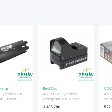
kipman
Red Dot
CO2
e Systems CTU-
ASG Strike Systems
ASG
kli Tracer
Compact Mini Hedef
ve Y
14 mm CCW
Noktalayıcı Red Dot
Seti 
3.385,28
522