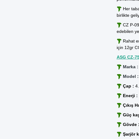
Her taba
birlikte geli
CZ P-09 
edebilen ye
Rahat erg
için 12gr C
ASG CZ-75 
Marka :
Model :
Çap :
4.
Enerji :
Çıkış Hı
Güç kay
Gövde 
Şarjör k