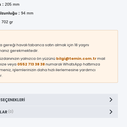
 :
205 mm
zunluğu :
94 mm
:
702 gr
asa gereği havalı tabanca satın almak için 18 yaşını
anız gerekmektedir.
üzdanınızın yalnızca ön yüzünü
bilgi@temin.com.tr
mail
mize veya
0552 713 38 38
numaralı WhatsApp hattımıza
eniz, işlemlerinizin daha hızlı ilerlemesine yardımcı
r.
 SEÇENEKLERI
LAR
(0)