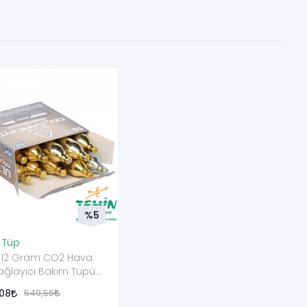
%5
 Tüp
 12 Gram CO2 Hava
ağlayıcı Bakım Tüpü
(9+1)
,08
549,56