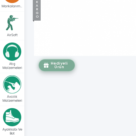
Markalarımız
AirSoft
Hediyeli
Atış
Ürün
Malzemeleri
Avcılık
Malzemeleri
Ayakkabı Ve
Bot