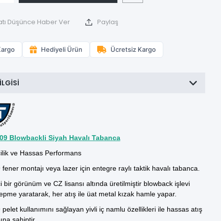
atı Düşünce Haber Ver
Paylaş
Kargo
Hediyeli Ürün
Ücretsiz Kargo
ILGISI
09 Blowbackli Siyah Havalı Tabanca
lik ve Hassas Performans
ener montajı veya lazer için entegre raylı taktik havalı tabanca.
bir görünüm ve CZ lisansı altında üretilmiştir blowback işlevi
tepme yaratarak, her atış ile üat metal kızak hamle yapar.
elet kullanımını sağlayan yivli iç namlu özellikleri ile hassas atış
ına sahiptir