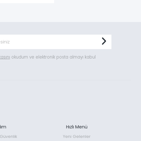
ikasını
okudum ve elektronik posta almayı kabul
dım
Hızlı Menü
e Güvenlik
Yeni Gelenler