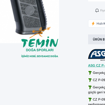
Fiy
Hızlı 
ÜRÜN B
ASG CZ P-
Gerçekçi
CZ P-09 f
Gerçekçi 
güçlü geri 
CZ P-09 p
performans