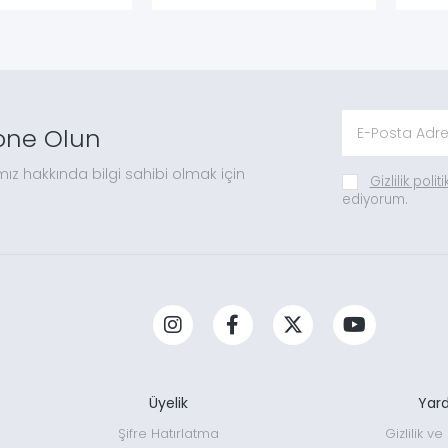
one Olun
mız hakkında bilgi sahibi olmak için
Gizlilik polit
ediyorum.
Üyelik
Yar
Şifre Hatırlatma
Gizlilik v