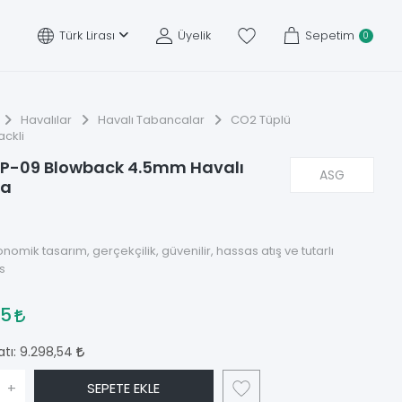
Türk Lirası
Üyelik
Sepetim
0
Havalılar
Havalı Tabancalar
CO2 Tüplü
ckli
 P-09 Blowback 4.5mm Havalı
ASG
ca
nomik tasarım, gerçekçilik, güvenilir, hassas atış ve tutarlı
s
65
atı:
9.298,54
+
SEPETE EKLE