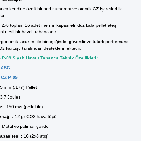
nca kendine özgü bir seri numarası ve otantik CZ işaretleri ile
yor
2x8 toplam 16 adet mermi kapasiteli düz kafa pellet ateş
ni nesil bir havalı tabancadır.
onomik tasarımı ile birleştiğinde, güvenilir ve tutarlı performans
O2 kartuşu tarafından desteklenmektedir,
P-09 Siyah Havalı Tabanca Teknik Özellikleri:
ASG
CZ P-09
5 mm (.177) Pellet
3,7 Joules
zı:
150 m/s (pellet ile)
nağı :
12 gr CO2 hava tüpü
:
Metal ve polimer gövde
apasitesi :
16 (2x8 atış)