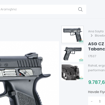
Ana Sayfa
Blowba
ASG CZ
Taban
17537
Rahat, ergo
performan
9.787,
Havale Fiy
-